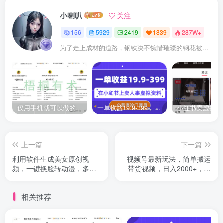
小喇叭
关注
156
5929
2419
1839
287W+
为了走上成材的道路，钢铁决不惋惜璀璨的钢花被遗弃
仅用手机就可以做的小项目，当天就能见钱，每天100-300
一单收益19.9-399，一个蓝海冷门项目，在小红书上卖人事虚拟资料
上一篇
下一篇
利用软件生成美女原创视
视频号最新玩法，简单搬运
频，一键换脸转动漫，多种
带货视频，日入2000+，手
变现方式
机轻松操作
相关推荐