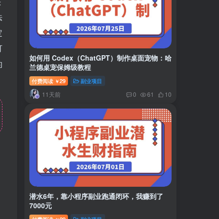
头
法
定
可
如何用 Codex（ChatGPT）制作桌面宠物：哈
的
兰德桌宠保姆级教程
付费阅读
29
副业项目
￥
11天前
0
61
10
潜水6年，靠小程序副业跑通闭环，我赚到了
7000元