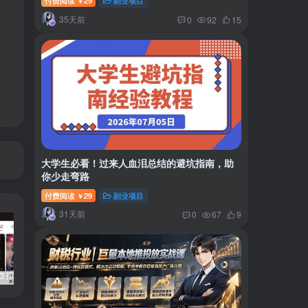
付费阅读
29
副业项目
￥
35天前
0
92
15
大学生必看！过来人血泪总结的避坑指南，助
你少走弯路
付费阅读
29
副业项目
￥
31天前
0
67
9
小红书卖虚拟产品：音乐优盘，1个月稳挣1-3万
美女套图1TB，花了188买来的
小吃配方6TB 刚买来的还热乎着！