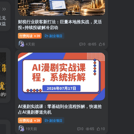
篇
天见
财税行业获客新打法：巨量本地推实战，灵活
收益
投+持续投破解冷启动
付费阅读
39
副业项目
￥
4天前
0
65
6
两款APP，简单的粘贴复制，两分钟八元钱，无限做，执行就有收入
2024最新风口项目 低密度蓝海赛道，日收益5000+周收益4w+…
AI漫剧实战课：零基础到全流程拆解，快速抢
占AI漫剧赛道先机
付费阅读
39
副业项目
￥
19天前
0
65
10