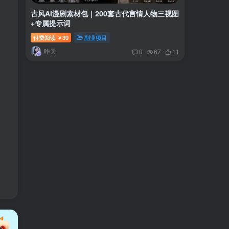
古风AI漫剧素材包｜200套古代言情人物三视图
+专属提示词
付费阅读
39
副业项目
￥
昨天
0
67
11