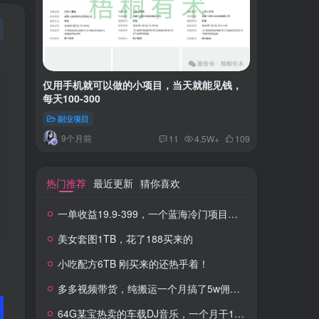
仅用手机就可以做的小项目，当天就能见钱，
一单收益
每天100-300
红书上卖
副业项目
付费阅读
9个月前
2年
11
4.5W+
109
热门推荐
最近更新
猜你喜欢
一单收益19.9-399，一个蓝海冷门项目，在小红书上卖人事虚拟资料
美女套图1TB，花了188买来的
小吃配方6TB 刚买来的还热乎着！
多多视频带货，纯搬运一个月搞了5w佣金，小白也能操作
64G某宝热卖的车载DJ音乐，一个月干100W+利润