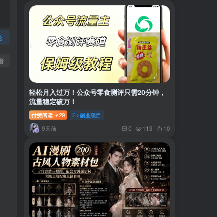
论
者
轻松月入过万！公众号零食测评只需20分钟，
流量稳定破万！
付费阅读
29
副业项目
￥
9天前
0
113
10