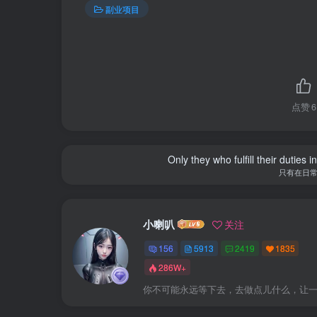
副业项目
点赞
6
Only they who fulfill their duties 
只有在日
小喇叭
关注
156
5913
2419
1835
286W+
你不可能永远等下去，去做点儿什么，让