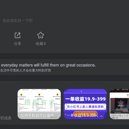
喜欢就支持一下吧
分享
收藏
6
in everyday matters will fulfill them on great occasions.
常生活中尽责的人才会在重大时刻尽责
仅用手机就可以做的小项目，当天就能见钱，每天100-300
一单收益19.9-399，一个蓝海冷门项目，在小红书上卖人事虚拟资料
一切成真