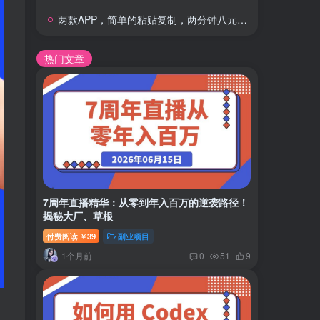
两款APP，简单的粘贴复制，两分钟八元钱，无限做，执行就有收入
热门文章
7周年直播精华：从零到年入百万的逆袭路径！
揭秘大厂、草根
付费阅读
39
副业项目
￥
1个月前
0
51
9