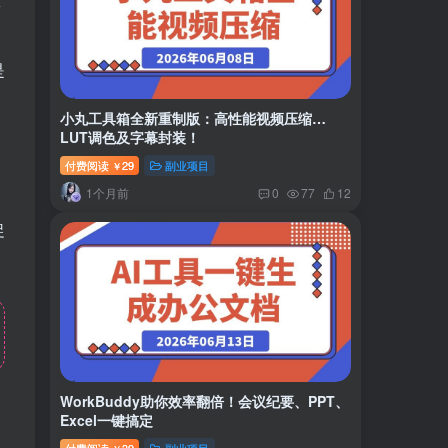
松
是
小丸工具箱全新重制版：高性能视频压缩…
，
LUT调色及字幕封装！
付费阅读
29
副业项目
￥
1个月前
0
77
12
促
WorkBuddy助你效率翻倍！会议纪要、PPT、
Excel一键搞定