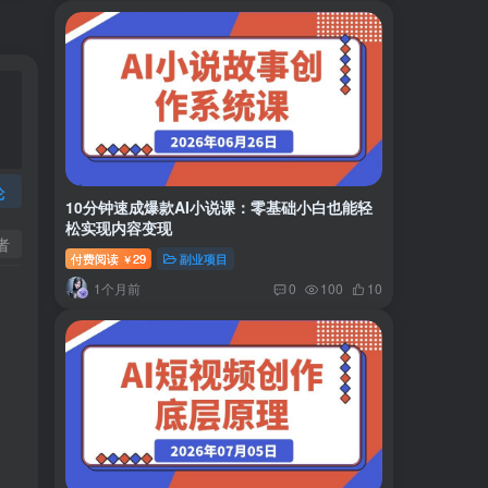
论
10分钟速成爆款AI小说课：零基础小白也能轻
松实现内容变现
者
付费阅读
29
副业项目
￥
1个月前
0
100
10