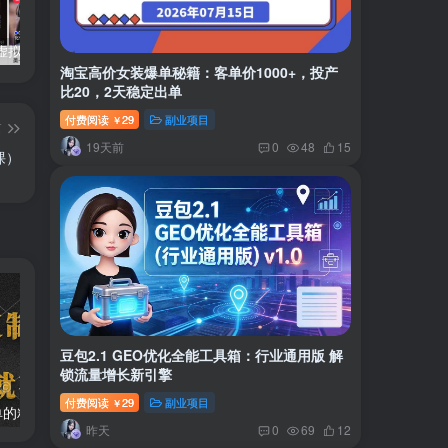
小红书卖虚拟产品：音乐优盘，1个月稳挣1-3万
美女套图1TB，花了188买来的
小吃配方6TB 刚买来的还热乎着！
淘宝高价女装爆单秘籍：客单价1000+，投产
比20，2天稳定出单
付费阅读
29
副业项目
￥
篇
19天前
0
48
15
课）
豆包2.1 GEO优化全能工具箱：行业通用版 解
锁流量增长新引擎
付费阅读
29
副业项目
￥
两款APP，简单的粘贴复制，两分钟八元钱，无限做，执行就有收入
2024最新风口项目 低密度蓝海赛道，日收益5000+周收益4w+…
昨天
0
69
12