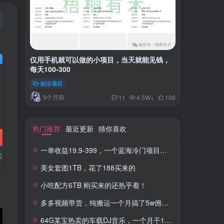
仅用手机就可以做的小项目，当天就能见钱，
一单收益
每天100-300
红书上卖
副业项目
付费阅读
9个月前
2年
11
4.5W+
109
热门推荐
最近更新
猜你喜欢
一单收益19.9-399，一个蓝海冷门项目，在小红书上卖人事虚拟资料
买订单
美女套图1TB，花了188买来的
小吃配方6TB 刚买来的还热乎着！
多多视频带货，纯搬运一个月搞了5w佣金，小白也能操作
64G某宝热卖的车载DJ音乐，一个月干100W+利润