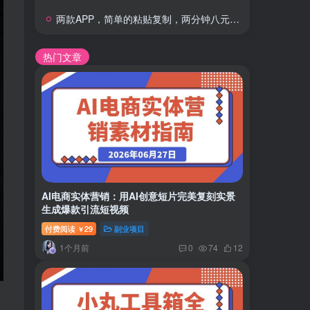
两款APP，简单的粘贴复制，两分钟八元钱，无限做，执行就有收入
热门文章
AI电商实体营销：用AI创意短片完美复刻实景
生成爆款引流短视频
付费阅读
29
副业项目
￥
1个月前
0
74
12