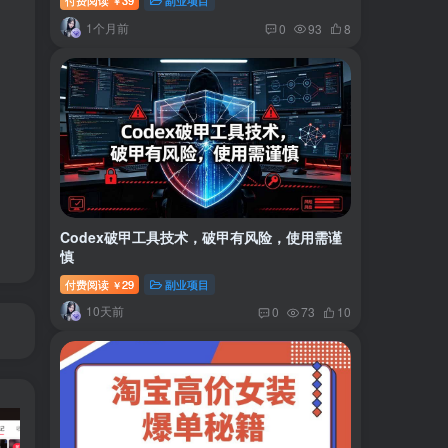
付费阅读
39
副业项目
￥
1个月前
0
93
8
Codex破甲工具技术，破甲有风险，使用需谨
慎
付费阅读
29
副业项目
￥
10天前
0
73
10