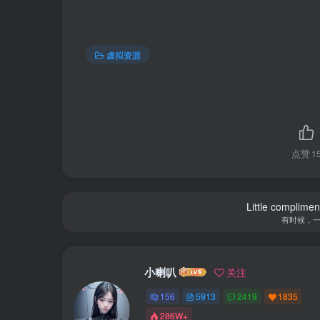
虚拟资源
点赞
1
Little complime
有时候，
小喇叭
关注
156
5913
2419
1835
286W+