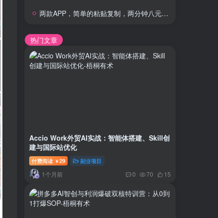
两款APP，简单的粘贴复制，两分钟八元钱，无限做，执行就有收入
热门文章
Accio Work外贸AI实战：智能体搭建、Skill创
建与国际站优化
付费阅读
29
副业项目
￥
1个月前
0
70
15