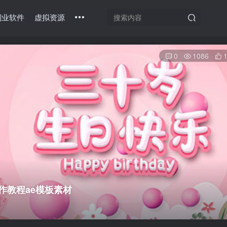
副业软件
虚拟资源
0
1086
作教程ae模板素材