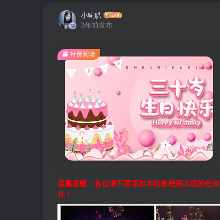
小喇叭
3年前发布
付费阅读
温馨提醒：各位请不要添加本站教程里出现的任何
任！