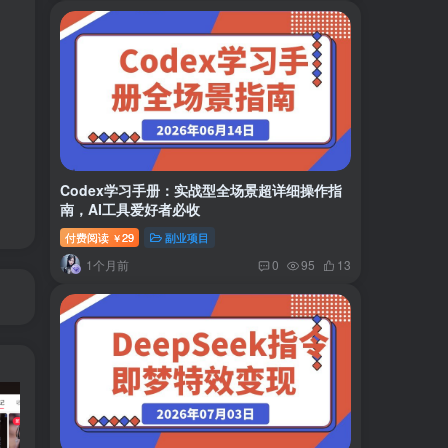
Codex学习手册：实战型全场景超详细操作指
南，AI工具爱好者必收
付费阅读
29
副业项目
￥
1个月前
0
95
13