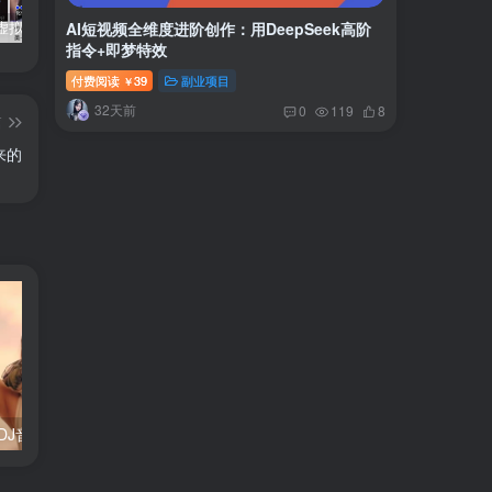
AI短视频全维度进阶创作：用DeepSeek高阶
小红书卖虚拟产品：音乐优盘，1个月稳挣1-3万
美女套图1TB，花了188买来的
小吃配方6TB 刚买来的还热乎着！
指令+即梦特效
付费阅读
39
副业项目
￥
32天前
0
119
8
篇
来的
车载热舞MV，DJ音乐资源，某宝花128买到的好资源
花300多买到的车载热舞MV|网上你找不到这么清晰精彩的