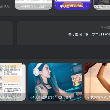
仅用手机就可以做的小项目，当天就能见钱，每天100-300
一单收益19.9-399，一个蓝海冷门项目，在小红书上卖人事虚拟资料
，那就是
下一
美女套图1TB，花了188买
小吃配方6TB 刚买来的还热乎着！
64G某宝热卖的车载DJ音乐，一个月干100W+利润