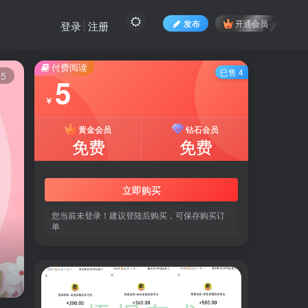
发布
开通会员
登录
注册
付费阅读
已售 4
15
5
￥
黄金会员
钻石会员
免费
免费
立即购买
您当前未登录！建议登陆后购买，可保存购买订
单