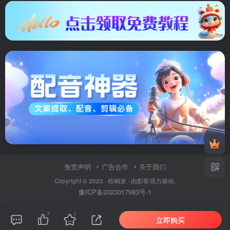
免责声明
广告合作
关于我们
Copyright © 2023 ·
梧桐派
· 由
影客
强力驱动.
豫ICP备2023017983号-1
7
1
立即购买