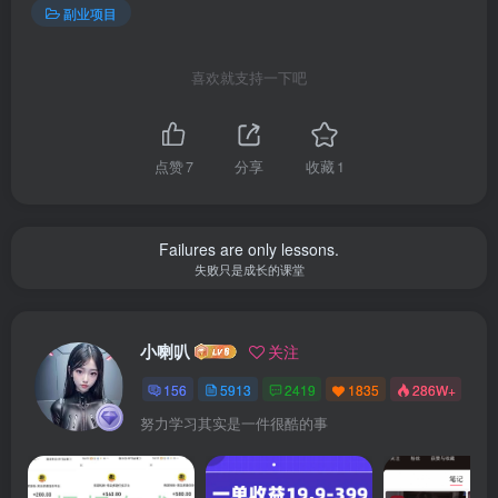
副业项目
喜欢就支持一下吧
点赞
7
分享
收藏
1
Failures are only lessons.
失败只是成长的课堂
小喇叭
关注
156
5913
2419
1835
286W+
努力学习其实是一件很酷的事