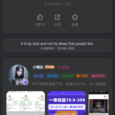
喜欢就支持一下吧
点赞
15
分享
收藏
It is by acts and not by ideas that people live.
行动是根本，想法锦上添花
小喇叭
关注
156
5935
2419
1839
287W+
你不可能永远等下去，去做点儿什么，让一切成真
仅用手机就可以做的小项目，当天就能见钱，每天100-300
一单收益19.9-399，一个蓝海冷门项目，在小红书上卖人事虚拟资料