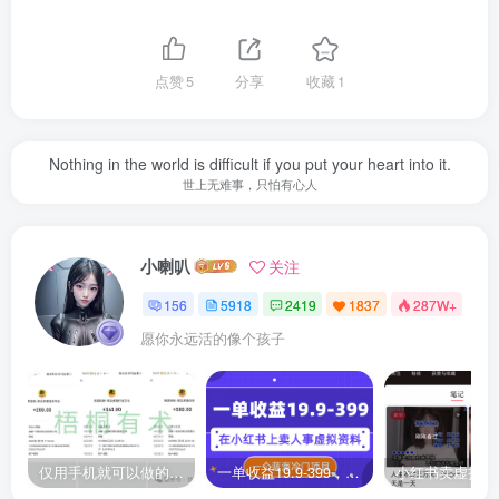
点赞
5
分享
收藏
1
Nothing in the world is difficult if you put your heart into it.
世上无难事，只怕有心人
小喇叭
关注
156
5918
2419
1837
287W+
愿你永远活的像个孩子
仅用手机就可以做的小项目，当天就能见钱，每天100-300
一单收益19.9-399，一个蓝海冷门项目，在小红书上卖人事虚拟资料