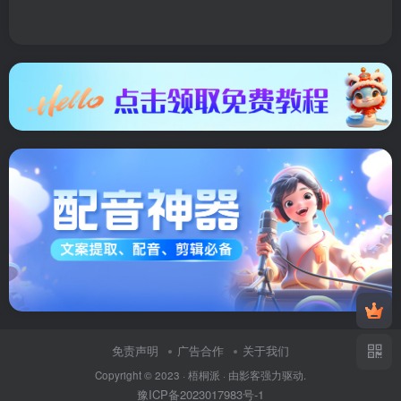
免责声明
广告合作
关于我们
Copyright © 2023 ·
梧桐派
· 由
影客
强力驱动.
豫ICP备2023017983号-1