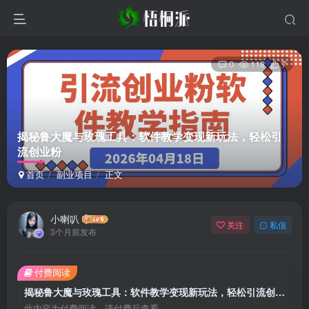
0
118
7
揭秘鲁大魔与玫瑰工具：软件教学变现新玩法，轻松引
流创业粉
首页
副业项目
正文
小喇叭
关注
私信
3个月前发布
付费阅读
揭秘鲁大魔与玫瑰工具：软件教学变现新玩法，轻松引流创业粉
此内容为付费阅读，请付费后查看