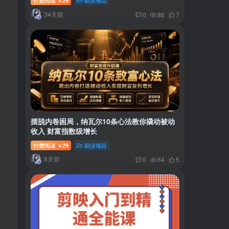
付费阅读
29
副业项目
￥
34天前
0
86
7
摆脱内卷困局，纳瓦尔10条心法教你撬动被动
收入 财富指数级增长
付费阅读
29
副业项目
￥
8天前
0
64
5