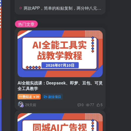
两款APP，简单的粘贴复制，两分钟八元钱，无限做，执行就有收入
热门文章
AI全能实战课：Deepseek、即梦、豆包、可灵
全工具教学
付费阅读
39
副业项目
￥
29天前
0
77
5