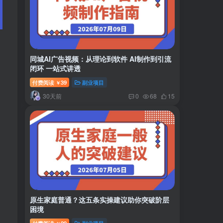
同城AI广告视频：从理论到软件 AI制作到引流
闭环 一站式讲透
付费阅读
39
副业项目
￥
30天前
0
68
15
原生家庭普通？这五条实操建议助你突破阶层
困境