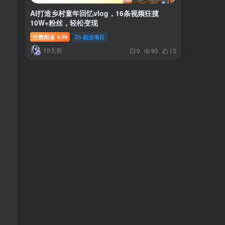
AI打造乡村童年回忆vlog，16条视频狂揽
10W+粉丝，轻松变现
付费阅读
29
副业项目
￥
19天前
0
95
13