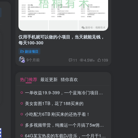
仅用手机就可以做的小项目，当天就能见钱，
一单收益
每天100-300
红书上卖
副业项目
付费阅读
9个月前
2年
11
4.5W+
109
热门推荐
最近更新
猜你喜欢
一单收益19.9-399，一个蓝海冷门项目，在小红书上卖人事虚拟资料
美女套图1TB，花了188买来的
小吃配方6TB 刚买来的还热乎着！
多多视频带货，纯搬运一个月搞了5w佣金，小白也能操作
64G某宝热卖的车载DJ音乐，一个月干100W+利润