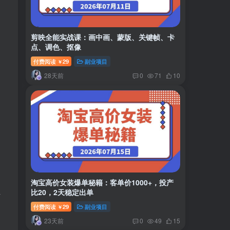
剪映全能实战课：画中画、蒙版、关键帧、卡
点、调色、抠像
付费阅读
29
副业项目
￥
28天前
0
71
10
淘宝高价女装爆单秘籍：客单价1000+，投产
解
比20，2天稳定出单
付费阅读
29
副业项目
￥
23天前
0
49
15