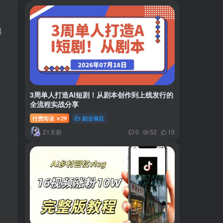
爆
3周单人打造AI短剧！从剧本创作到上线发行的
全流程实战分享
付费阅读
29
副业项目
￥
21天前
0
52
10