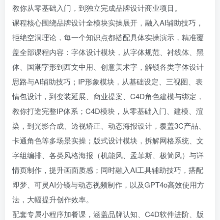
教你从零基础入门，到独立完成品牌设计商业项目。
课程核心围绕品牌设计全模块实操展开，融入AI辅助技巧，
拒绝空洞理论，每一个知识点都搭配具体实操演示，精准覆
盖全部课程内容：字体设计模块，从字体规范、衬线体、黑
体、国潮字形到西文中用、创意美术字，解锁各类字体设计
思路与AI辅助技巧；IP形象模块，从基础设定、三视图、表
情包设计，到变装延展、商业提案、C4D角色建模与绑定，
教你打造完整IP体系；C4D模块，从零基础入门、建模、渲
染，到光影合成、透视矫正、动态海报设计，覆盖3C产品、
卡通角色等多场景实操；版式设计模块，拆解网格系统、文
字组编排、各类风格海报（机能风、孟菲斯、极简风）与详
情页制作，提升画面质感；同时融入AI工具辅助技巧，搭配
即梦、可灵AI分镜与动态视频制作，以及GPT4o高效使用方
法，大幅提升创作效率。
配套专属小程序加餐课，涵盖品牌认知、C4D软件进阶、版