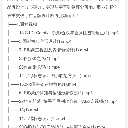
品牌设计核心能力，实现从零基础到商业落地、职业进阶的
双重突破，在品牌设计赛道脱颖而出！
├──1.课程视频
│├──18.C4D+ComfyUl光影合成与摄像机透视矫正(1).mp4
│├──5.国潮古典字形设计(1).mp4
│├──7.IP形象三视图及表情包设计(1).mp4
│├──25自媒体之路(1).mp4
│├──23作品集求职(1).mp4
│├──12.字母标志设计图形联想方法(1).mp4
│├──15.c4d零基础建模角色(1).mp4
│├──6.IP形象的认知与基础形象设定(1).mp4
│├──22抖音即梦+快手可灵制作分镜与AI动态视频(1).mp4
│├──13(1).mp4
│├──11.卡通标志设计(1).mp4
│├──20C4D数码3C产品拆分UV与渲染合成(1).mp4