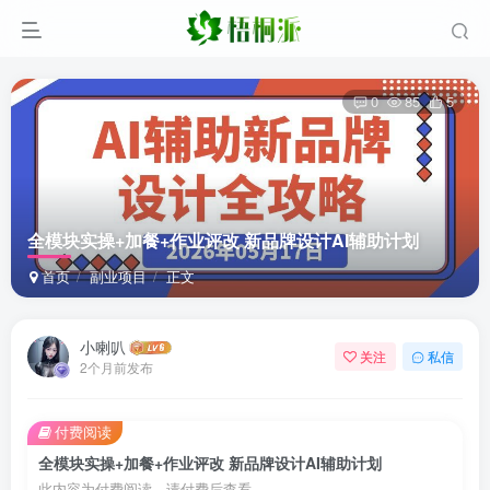
0
85
5
全模块实操+加餐+作业评改 新品牌设计AI辅助计划
首页
副业项目
正文
小喇叭
关注
私信
2个月前发布
付费阅读
全模块实操+加餐+作业评改 新品牌设计AI辅助计划
此内容为付费阅读，请付费后查看