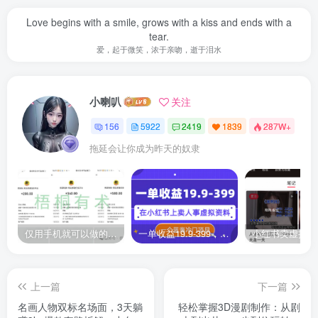
Love begins with a smile, grows with a kiss and ends with a
tear.
爱，起于微笑，浓于亲吻，逝于泪水
小喇叭
关注
156
5922
2419
1839
287W+
拖延会让你成为昨天的奴隶
仅用手机就可以做的小项目，当天就能见钱，每天100-300
一单收益19.9-399，一个蓝海冷门项目，在小红书上卖人事虚拟资料
上一篇
下一篇
名画人物双标名场面，3天躺
轻松掌握3D漫剧制作：从剧