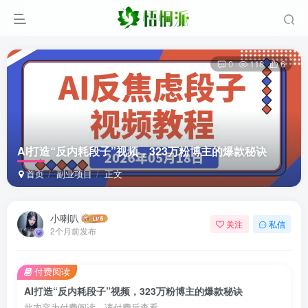
0
118
6
AI打造“反内耗段子”视频，323万粉博主的爆款秘诀
首页
副业项目
正文
小喇叭
关注
私信
2个月前发布
付费阅读
AI打造“反内耗段子”视频，323万粉博主的爆款秘诀
此内容为付费阅读，请付费后查看