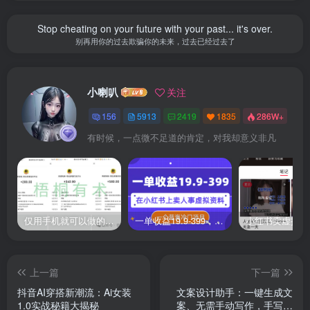
Stop cheating on your future with your past... it's over.
别再用你的过去欺骗你的未来，过去已经过去了
小喇叭
关注
156
5913
2419
1835
286W+
有时候，一点微不足道的肯定，对我却意义非凡
仅用手机就可以做的小项目，当天就能见钱，每天100-300
一单收益19.9-399，一个蓝海冷门项目，在小红书上卖人事虚拟资料
上一篇
下一篇
抖音AI穿搭新潮流：Ai女装
文案设计助手：一键生成文
1.0实战秘籍大揭秘
案、无需手动写作，手写模