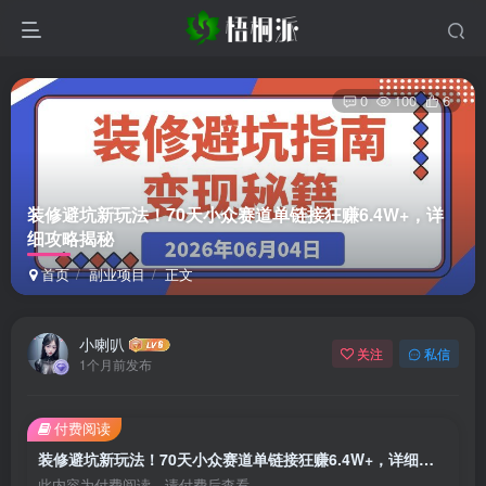
0
100
6
装修避坑新玩法！70天小众赛道单链接狂赚6.4W+，详
细攻略揭秘
首页
副业项目
正文
小喇叭
关注
私信
1个月前发布
付费阅读
装修避坑新玩法！70天小众赛道单链接狂赚6.4W+，详细攻略揭秘
此内容为付费阅读，请付费后查看