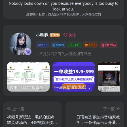
Nobody looks down on you because everybody is too busy to
look at you.
没谁瞧不起你，因为别人根本就没瞧你，大家都很忙的
小喇叭
关注
156
5929
2419
1839
287W+
并不是我们所有的人都会拥有浪漫
仅用手机就可以做的小项目，当天就能见钱，每天100-300
一单收益19.9-399，一个蓝海冷门项目，在小红书上卖人事虚拟资料
上一篇
下一篇
视频号新玩法：毛毡Q版荣
日语精选赛道抖音独家教
耀英雄动画，4条视频狂揽
学：一条作品当天开通精