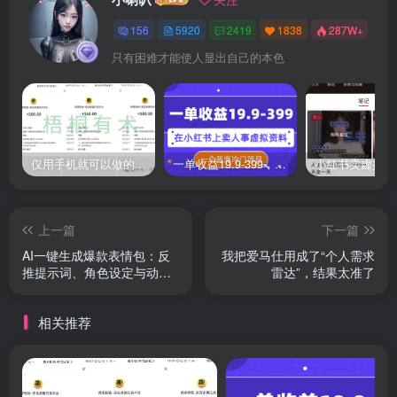
156
5920
2419
1838
287W+
只有困难才能使人显出自己的本色
仅用手机就可以做的小项目，当天就能见钱，每天100-300
一单收益19.9-399，一个蓝海冷门项目，在小红书上卖人事虚拟资料
上一篇
下一篇
AI一键生成爆款表情包：反
我把爱马仕用成了“个人需求
推提示词、角色设定与动态
雷达”，结果太准了
技巧
相关推荐