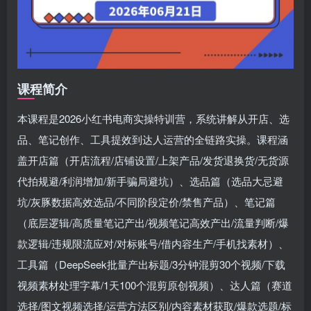
课程简介
本课程是2026小红书电商实操特训营，系统讲解从开店、选
品、笔记创作、工具提效到达人运营的全链路实操。课程涵
盖开店篇（开店流程/店铺设置/上架产品/发货退换货/无货源
代拍规避/利润增加/新手骗局避坑）、选品篇（选品大忌避
坑/灰豚数据高效选品/不同阶段定价/禁售产品）、笔记篇
（底层逻辑/高质量笔记产出/视频笔记高效产出/流量判断/爆
款逻辑/违规限流应对/对标账号/借内容生产/手机找素材）、
工具篇（DeepSeek批量产出标题/3分钟混剪30个视频/下载
视频素材处理字幕/1天100个混剪原创视频）、达人篇（赛道
选择/图文视频选择/运营方法区别/内容素材获取/爆款选题/标