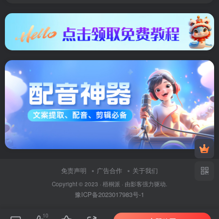
免责声明
广告合作
关于我们
Copyright © 2023 ·
梧桐派
· 由
影客
强力驱动.
豫ICP备2023017983号-1
10