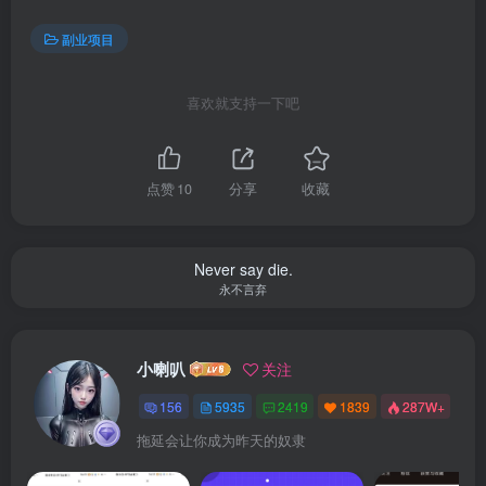
副业项目
喜欢就支持一下吧
点赞
10
分享
收藏
Never say die.
永不言弃
小喇叭
关注
156
5935
2419
1839
287W+
拖延会让你成为昨天的奴隶