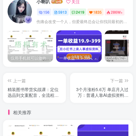
小喇叭
关注
156
5913
2419
1835
286W+
伤痛会改变一个人，但爱最终总会让你找回最初的自己
仅用手机就可以做的小项目，当天就能见钱，每天100-300
一单收益19.9-399，一个蓝海冷门项目，在小红书上卖人事虚拟资料
上一篇
下一篇
精装图书带货实战课：定位
3个月涨粉5.6万 单店月入过
选品到文案配音，全流程打
万：普通人靠AI虚拟资料逆
造爆款短视频
袭的真实复盘
相关推荐