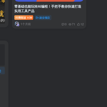
零基础也能玩转AI编程！手把手教你快速打造
实用工具产品
付费阅读
39
副业项目
￥
两款APP，简单的粘贴复制，两分钟八元钱，无限做，执行就有收入
2024最新风口项目 低密度蓝海赛道，日收益5000+周收益4w+…
1个月前
0
71
12
论