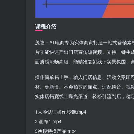
课程介绍
茂隆・AI 电商专为实体商家打造一站式营销素
片功能快速产出门店宣传短视频。支持一键生
面质感流畅高级，能精准复刻线下实景氛围、
操作简单易上手，输入门店信息、活动文案即
材、更新慢、不会拍剪的痛点。适配抖音、视
实体店拓宽线上曝光渠道，轻松引流到店，稳
1人脸认证操作步骤.mp4
2.画布1.mp4
3换模特换产品.mp4