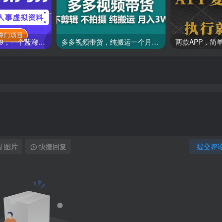
一单收益19.9-399，一个蓝海冷门项目，在小红书上卖人事虚拟资料
多多视频带货，纯搬运一个月搞了5w佣金，小白也能操作
图片
快捷回复
提交评