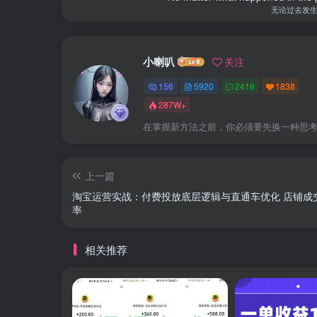
无论过去发
小喇叭
关注
156
5920
2419
1838
287W+
在掌握新方法之前，你必须要先换一种思
上一篇
淘宝运营实战：付费投放底层逻辑与直通车优化 店铺成
率
相关推荐