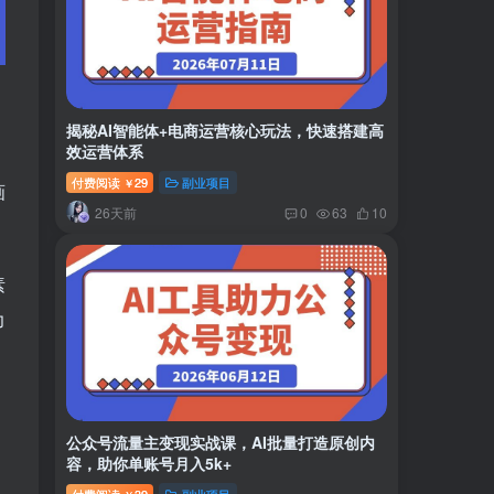
揭秘AI智能体+电商运营核心玩法，快速搭建高
效运营体系
付费阅读
29
副业项目
￥
画
26天前
0
63
10
素
力
公众号流量主变现实战课，AI批量打造原创内
容，助你单账号月入5k+