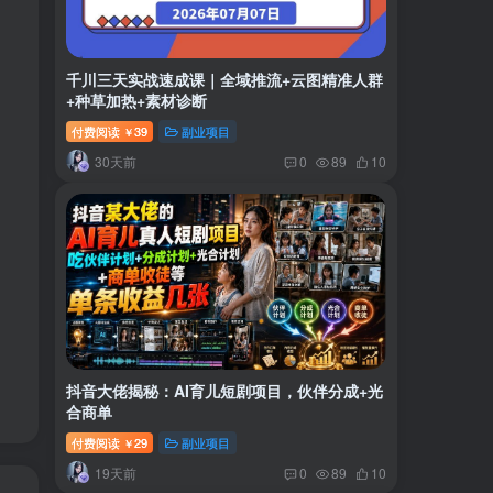
千川三天实战速成课｜全域推流+云图精准人群
+种草加热+素材诊断
付费阅读
39
副业项目
￥
30天前
0
89
10
抖音大佬揭秘：AI育儿短剧项目，伙伴分成+光
合商单
付费阅读
29
副业项目
￥
19天前
0
89
10