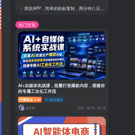
两款APP，简单的粘贴复制，两分钟八元钱，无限做，执行就有收入
热门文章
AI+自媒体实战课，批量打造爆款内容，搭建你
的专属工业化工作流
付费阅读
39
副业项目
￥
8天前
0
75
15