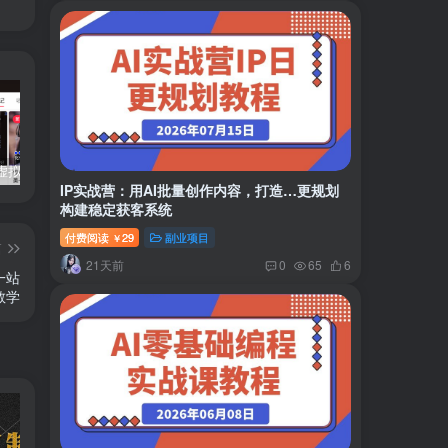
小红书卖虚拟产品：音乐优盘，1个月稳挣1-3万
美女套图1TB，花了188买来的
小吃配方6TB 刚买来的还热乎着！
IP实战营：用AI批量创作内容，打造…更规划
构建稳定获客系统
付费阅读
29
副业项目
￥
篇
21天前
0
65
6
一站
教学