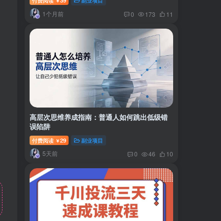
付费阅读
39
副业项目
￥
1个月前
0
173
11
高层次思维养成指南：普通人如何跳出低级错
误陷阱
付费阅读
29
副业项目
￥
5天前
0
46
10