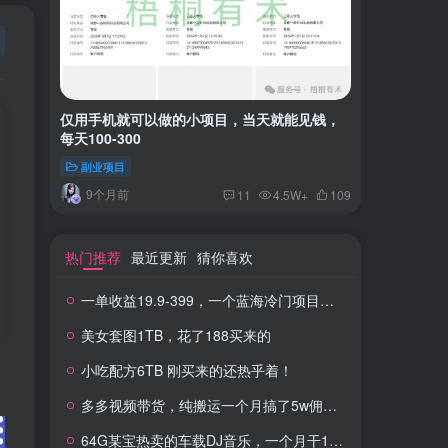
仅用手机就可以做的小项目，当天就能见钱，
一单收益
每天100-300
红书上卖
副业项目
付费阅读
9个月前
2年
11
4.5W+
109
热门推荐
最近更新
猜你喜欢
一单收益19.9-399，一个蓝海冷门项目，在小红书上卖人事虚拟资料
美女套图1TB，花了188买来的
小吃配方6TB 刚买来的还热乎着！
多多视频带货，纯搬运一个月搞了5w佣金，小白也能操作
64G某宝热卖的车载DJ音乐，一个月干100W+利润