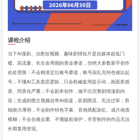
课程介绍
当下AI漫剧、治愈短视频、趣味剧情短片是自媒体超低门
槛、高流量、长生命周期的黄金赛道，但绝大多数新手创作
处处受限：不会精准定位账号赛道，账号杂乱无特色难以起
号；不懂AI工具底层逻辑，只会机械套用提示词，画面质感
差、同质化严重；不会剧本创作，做不出完整剧情漫剧内
容；生成的图文视频自带AI痕迹，容易限流、无法过审；剪
辑能力薄弱，不会制作特色字幕、音画搭配杂乱、成片画质
模糊；不会合规去重、不懂版权保护，辛苦制作的作品无法
长期复用变现。