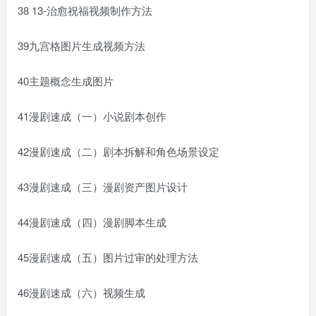
38 13-治愈祝福视频制作方法
39九宫格图片生成视频方法
40主题概念生成图片
41漫剧速成（一）小说剧本创作
42漫剧速成（二）剧本拆解和角色场景设定
43漫剧速成（三）漫剧资产图片设计
44漫剧速成（四）漫剧脚本生成
45漫剧速成（五）图片过审的处理方法
46漫剧速成（六）视频生成