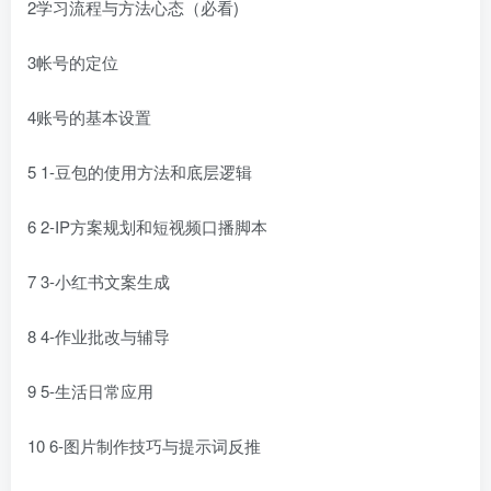
2学习流程与方法心态（必看)
3帐号的定位
4账号的基本设置
5 1-豆包的使用方法和底层逻辑
6 2-IP方案规划和短视频口播脚本
7 3-小红书文案生成
8 4-作业批改与辅导
9 5-生活日常应用
10 6-图片制作技巧与提示词反推