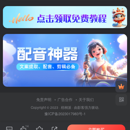
免责声明
广告合作
关于我们
Copyright © 2023 ·
梧桐派
· 由
影客
强力驱动.
豫ICP备2023017983号-1
14
立即购买