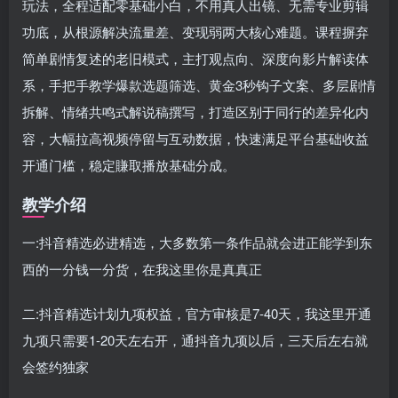
玩法，全程适配零基础小白，不用真人出镜、无需专业剪辑
功底，从根源解决流量差、变现弱两大核心难题。课程摒弃
简单剧情复述的老旧模式，主打观点向、深度向影片解读体
系，手把手教学爆款选题筛选、黄金3秒钩子文案、多层剧情
拆解、情绪共鸣式解说稿撰写，打造区别于同行的差异化内
容，大幅拉高视频停留与互动数据，快速满足平台基础收益
开通门槛，稳定賺取播放基础分成。
教学介绍
一:抖音精选必进精选，大多数第一条作品就会进正能学到东
西的一分钱一分货，在我这里你是真真正
二:抖音精选计划九项权益，官方审核是7-40天，我这里开通
九项只需要1-20天左右开，通抖音九项以后，三天后左右就
会签约独家