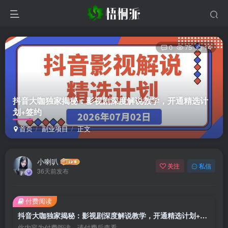
0
75
14
抖音大咖独家揭秘：影视剧深度解说教学，开通精选计
划+签约
首页
副业项目
正文
小喇叭
关注
私信
36天前发布
付费阅读
抖音大咖独家揭秘：影视剧深度解说教学，开通精选计划+签约
此内容为付费阅读，请付费后查看