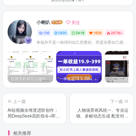
小喇叭
关注
156
5935
2419
1839
287W+
幸福并不是一味得到自己想要的，而是珍爱自己拥有的
仅用手机就可以做的小项目，当天就能见钱，每天100-300
一单收益19.9-399，一个蓝海冷门项目，在小红书上卖人事虚拟资料
上一篇
下一篇
AI短视频全维度进阶创作：
人物场景画风统一、专业运
用DeepSeek高阶指令+即梦
镜、多帧动态生成 配音对口
特效
型全流程教学
相关推荐