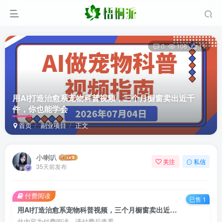
0
108
11
用AI打造治愈系宠物科普视频，三个月橱窗卖出近千
件，你也能学会
首页
副业项目
正文
小喇叭
关注
私信
35天前发布
付费阅读
已售 1
用AI打造治愈系宠物科普视频，三个月橱窗卖出近千件，你也能学会
此内容为付费阅读，请付费后查看