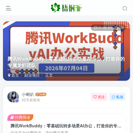
0
86
13
腾讯WorkBuddy：零基础玩转多场景AI办公，打造你的
专属龙虾团队
首页
副业项目
正文
小喇叭
关注
私信
32天前发布
付费阅读
腾讯WorkBuddy：零基础玩转多场景AI办公，打造你的专属龙虾团队
此内容为付费阅读，请付费后查看