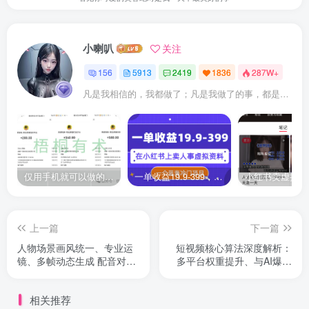
小喇叭
关注
156
5913
2419
1836
287W+
凡是我相信的，我都做了；凡是我做了的事，都是全身心地投入去做的
仅用手机就可以做的小项目，当天就能见钱，每天100-300
一单收益19.9-399，一个蓝海冷门项目，在小红书上卖人事虚拟资料
上一篇
下一篇
人物场景画风统一、专业运
短视频核心算法深度解析：
镜、多帧动态生成 配音对口
多平台权重提升、与AI爆款
型全流程教学
内容实战
相关推荐