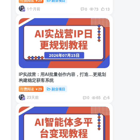
付费阅读
29
副业项目
￥
1个月前
0
73
13
IP实战营：用AI批量创作内容，打造…更规划
构建稳定获客系统
付费阅读
29
副业项目
￥
23天前
0
65
6