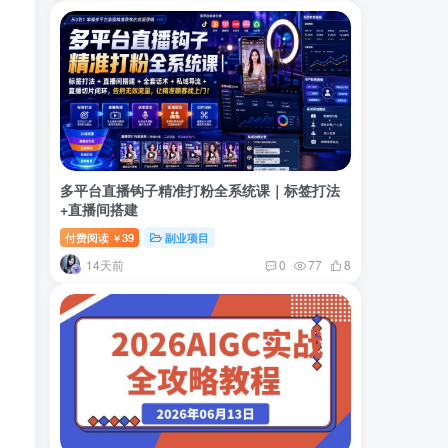
多平台直播钩子精准打粉全系统课｜标签打法
+直播间搭建
付费阅读
39
副业项目
￥
14天前
0
77
8