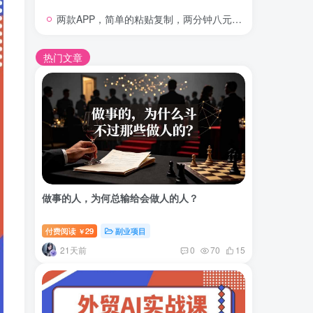
两款APP，简单的粘贴复制，两分钟八元钱，无限做，执行就有收入
热门文章
做事的人，为何总输给会做人的人？
付费阅读
29
副业项目
￥
21天前
0
70
15