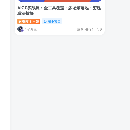
AIGC实战课：全工具覆盖・多场景落地・变现
玩法拆解
付费阅读
39
副业项目
￥
1个月前
0
84
9