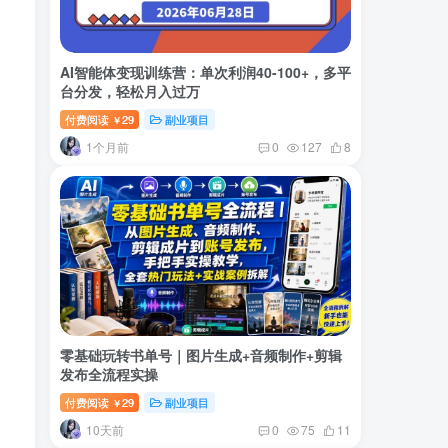
AI智能体变现训练营：单次利润40-100+，多平
台分发，轻松月入过万
付费阅读
29
副业项目
￥
1个月前
0
127
8
零基础玩转书单号｜图片生成+音频制作+剪辑
发布全流程实操
付费阅读
29
副业项目
￥
10天前
0
75
11