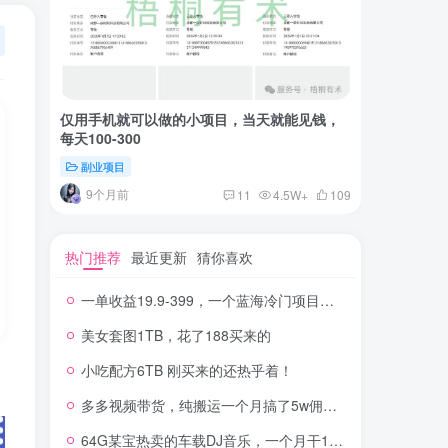
仅用手机就可以做的小项目，当天就能见钱，
一单收益
每天100-300
红书上卖
副业项目
付费阅读
9个月前
2年
11
4.5W+
109
热门推荐
最近更新
猜你喜欢
一单收益19.9-399，一个蓝海冷门项目，在小红书上卖人事虚拟资料
美女套图1TB，花了188买来的
小吃配方6TB 刚买来的还热乎着！
多多视频带货，纯搬运一个月搞了5w佣金，小白也能操作
64G某宝热卖的车载DJ音乐，一个月干100W+利润