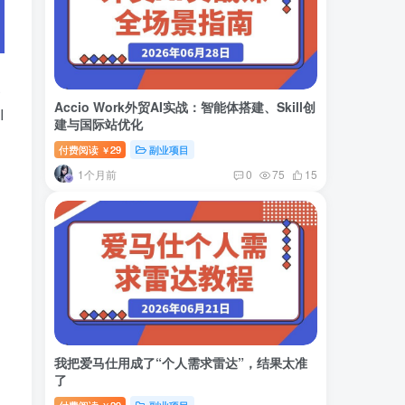
装
Accio Work外贸AI实战：智能体搭建、Skill创
I
建与国际站优化
付费阅读
29
副业项目
￥
1个月前
0
75
15
我把爱马仕用成了“个人需求雷达”，结果太准
了