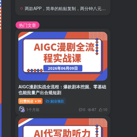
两款APP，简单的粘贴复制，两分钟八元钱，无限做，执行就有收入
热门文章
AIGC漫剧实战全流程：爆款剧本挖掘、零基础
也能批量产出合规短剧
付费阅读
39
副业项目
￥
1个月前
0
87
10