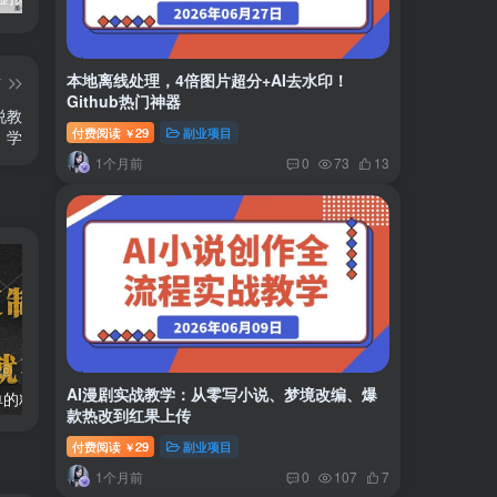
本地离线处理，4倍图片超分+AI去水印！
篇
Github热门神器
说教
付费阅读
29
副业项目
￥
学
1个月前
0
73
13
AI漫剧实战教学：从零写小说、梦境改编、爆
两款APP，简单的粘贴复制，两分钟八元钱，无限做，执行就有收入
2024最新风口项目 低密度蓝海赛道，日收益5000+周收益4w+…
款热改到红果上传
付费阅读
29
副业项目
￥
1个月前
0
107
7