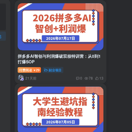
论
拼多多AI智创与利润爆破双核特训营：从0到1
打爆SOP
付费阅读
29
副业项目
￥
21天前
0
78
13