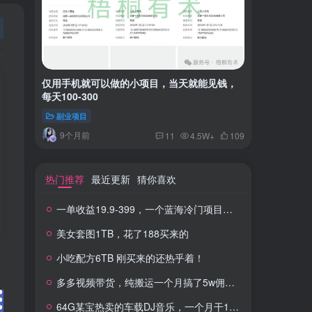
仅用手机就可以做的小项目，当天就能见钱，
一单收益
每天100-300
红书上卖
副业项目
付费阅读
9个月前
2年
11
4.5W+
109
热门推荐
最近更新
猜你喜欢
一单收益19.9-399，一个蓝海冷门项目，在小红书上卖人事虚拟资料
美女套图1TB，花了188买来的
小吃配方6TB 刚买来的还热乎着！
多多视频带货，纯搬运一个月搞了5w佣金，小白也能操作
64G某宝热卖的车载DJ音乐，一个月干100W+利润