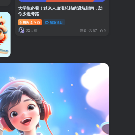
大学生必看！过来人血泪总结的避坑指南，助
你少走弯路
付费阅读
29
副业项目
￥
32天前
0
67
9