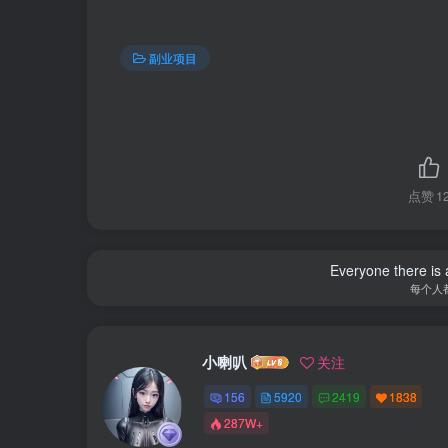
副业项目
点赞
1
Everyone there is a
每个人
小喇叭
关注
156
5920
2419
1838
287W+