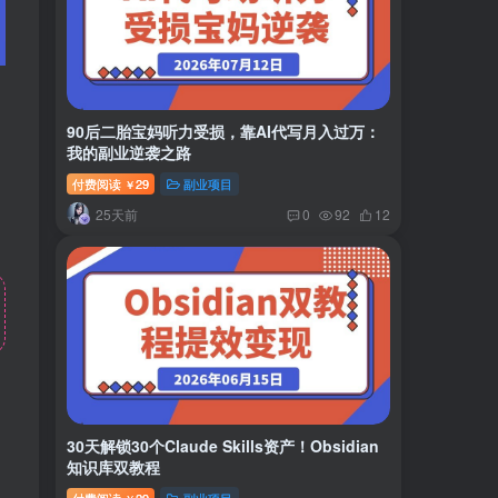
90后二胎宝妈听力受损，靠AI代写月入过万：
我的副业逆袭之路
。
付费阅读
29
副业项目
￥
。
25天前
0
92
12
30天解锁30个Claude Skills资产！Obsidian
知识库双教程