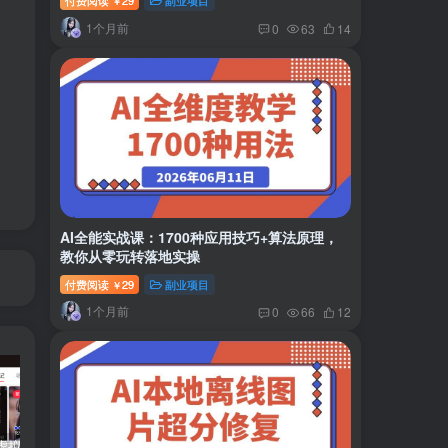
付费阅读
29
副业项目
￥
1个月前
0
63
14
AI全能实战课：1700种应用技巧+算法原理，
教你从零玩转落地实操
付费阅读
29
副业项目
￥
1个月前
0
66
12
小红书卖虚拟产品：音乐优盘，1个月稳挣1-3万
美女套图1TB，花了188买来的
小吃配方6TB 刚买来的还热乎着！