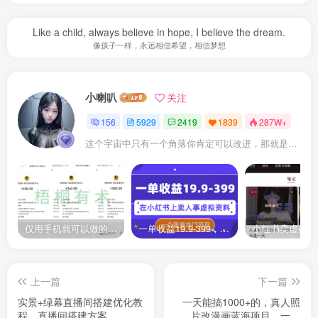
Like a child, always believe in hope, I believe the dream.
像孩子一样，永远相信希望，相信梦想
小喇叭
关注
156
5929
2419
1839
287W+
这个宇宙中只有一个角落你肯定可以改进，那就是你自己
仅用手机就可以做的小项目，当天就能见钱，每天100-300
一单收益19.9-399，一个蓝海冷门项目，在小红书上卖人事虚拟资料
上一篇
下一篇
实景+绿幕直播间搭建优化教
一天能搞1000+的，真人照
程，直播间搭建方案
片改漫画蓝海项目，一单