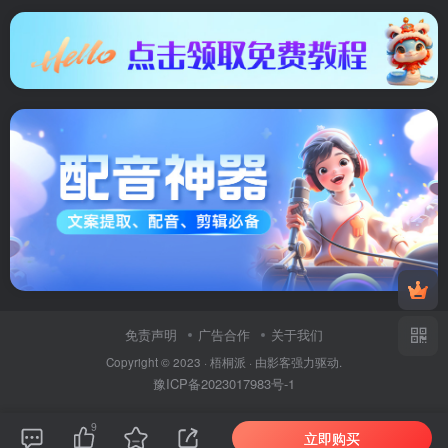
免责声明
广告合作
关于我们
Copyright © 2023 ·
梧桐派
· 由
影客
强力驱动.
豫ICP备2023017983号-1
9
立即购买