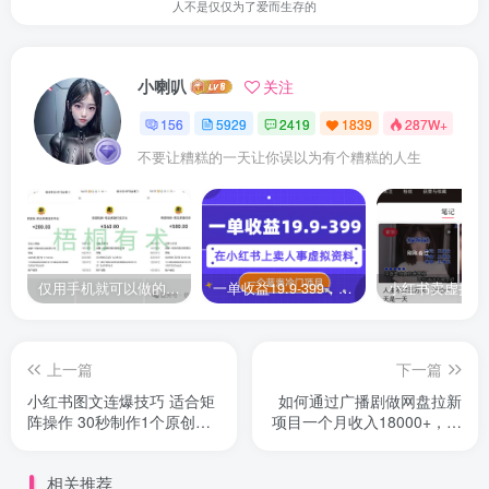
人不是仅仅为了爱而生存的
小喇叭
关注
156
5929
2419
1839
287W+
不要让糟糕的一天让你误以为有个糟糕的人生
仅用手机就可以做的小项目，当天就能见钱，每天100-300
一单收益19.9-399，一个蓝海冷门项目，在小红书上卖人事虚拟资料
上一篇
下一篇
小红书图文连爆技巧 适合矩
如何通过广播剧做网盘拉新
阵操作 30秒制作1个原创图
项目一个月收入18000+，新
文
玩法曝光
相关推荐