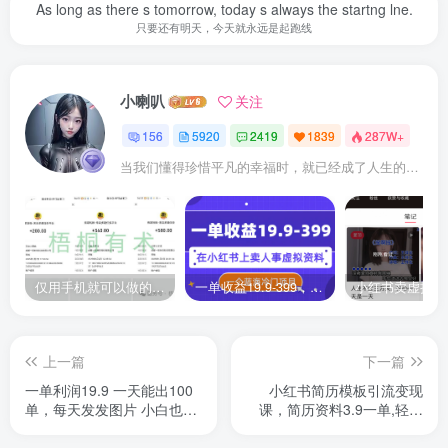
As long as there s tomorrow, today s always the startng lne.
只要还有明天，今天就永远是起跑线
小喇叭
关注
156
5920
2419
1839
287W+
当我们懂得珍惜平凡的幸福时，就已经成了人生的赢家
仅用手机就可以做的小项目，当天就能见钱，每天100-300
一单收益19.9-399，一个蓝海冷门项目，在小红书上卖人事虚拟资料
上一篇
下一篇
一单利润19.9 一天能出100
小红书简历模板引流变现
单，每天发发图片 小白也能
课，简历资料3.9一单,轻松
月入过万!
一月2000单+