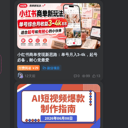
小红书商单变现新思路：单号月入3-4k，起号
必备，耐心党最爱
付费阅读
29
副业项目
￥
12天前
0
99
13