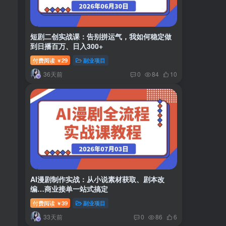
短剧二创实战课：告别拼运气，我如何稳定做
到日播百万、日入300+
付费阅读
29
副业项目
￥
36天前
0
84
10
AI漫剧制作实战：从小说素材获取、剧本改
编…商业接单一站式搞定
付费阅读
39
副业项目
￥
33天前
0
86
6