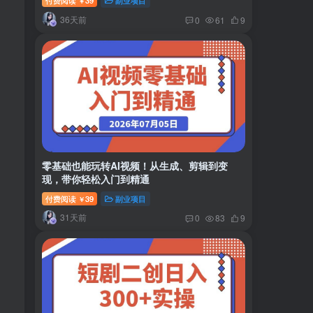
付费阅读
39
副业项目
￥
36天前
0
61
9
零基础也能玩转AI视频！从生成、剪辑到变
现，带你轻松入门到精通
付费阅读
39
副业项目
￥
31天前
0
83
9