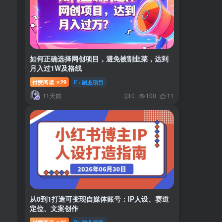
如何正确选择网创项目，避免被割韭菜，达到
月入过1W及格线
付费阅读
29
副业项目
￥
11天前
0
100
11
从0到1打造可变现自媒体账号：IP人设、赛道
定位、文案创作