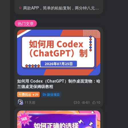
两款APP，简单的粘贴复制，两分钟八元钱，无限做，执行就有收入
热门文章
如何用 Codex（ChatGPT）制作桌面宠物：哈
兰德桌宠保姆级教程
付费阅读
29
副业项目
￥
11天前
0
61
10