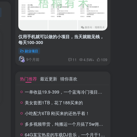
仅用手机就可以做的小项目，当天就能见钱，
一单收益
每天100-300
红书上卖
副业项目
付费阅读
9个月前
2年
11
4.5W+
109
热门推荐
最近更新
猜你喜欢
一单收益19.9-399，一个蓝海冷门项目，在小红书上卖人事虚拟资料
美女套图1TB，花了188买来的
小吃配方6TB 刚买来的还热乎着！
多多视频带货，纯搬运一个月搞了5w佣金，小白也能操作
64G某宝热卖的车载DJ音乐，一个月干100W+利润