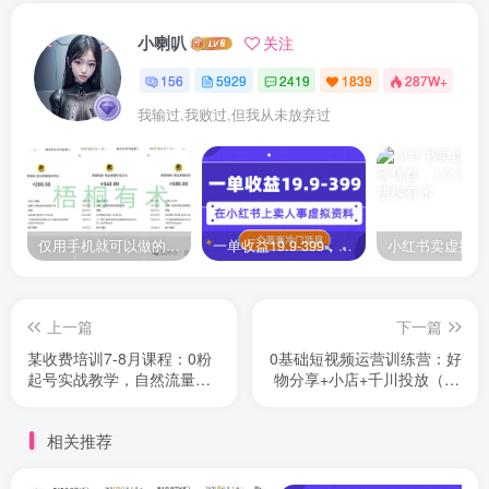
小喇叭
关注
156
5929
2419
1839
287W+
我输过,我败过,但我从未放弃过
仅用手机就可以做的小项目，当天就能见钱，每天100-300
一单收益19.9-399，一个蓝海冷门项目，在小红书上卖人事虚拟资料
上一篇
下一篇
某收费培训7-8月课程：0粉
0基础短视频运营训练营：好
起号实战教学，自然流量的
物分享+小店+千川投放（26
天花板（9节）
节视频课）
相关推荐