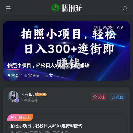
1
221
8
拍照小项目，轻松日入300+逛街即赚钱
首页
副业项目
正文
小喇叭
关注
私信
3年前发布
付费阅读
拍照小项目，轻松日入300+逛街即赚钱
此内容为付费阅读，请付费后查看