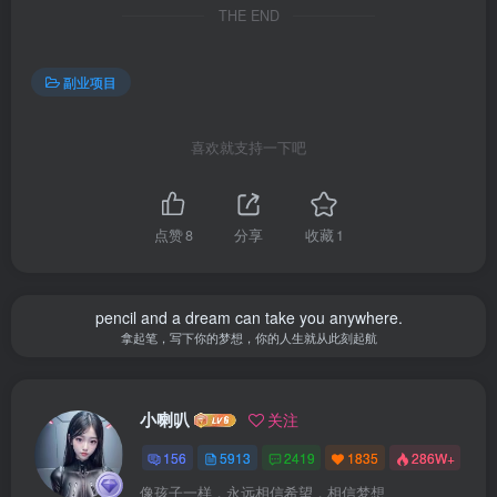
THE END
副业项目
喜欢就支持一下吧
点赞
8
分享
收藏
1
pencil and a dream can take you anywhere.
拿起笔，写下你的梦想，你的人生就从此刻起航
小喇叭
关注
156
5913
2419
1835
286W+
像孩子一样，永远相信希望，相信梦想