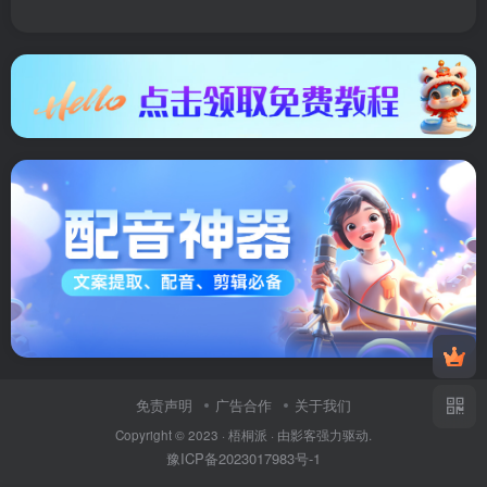
免责声明
广告合作
关于我们
Copyright © 2023 ·
梧桐派
· 由
影客
强力驱动.
豫ICP备2023017983号-1