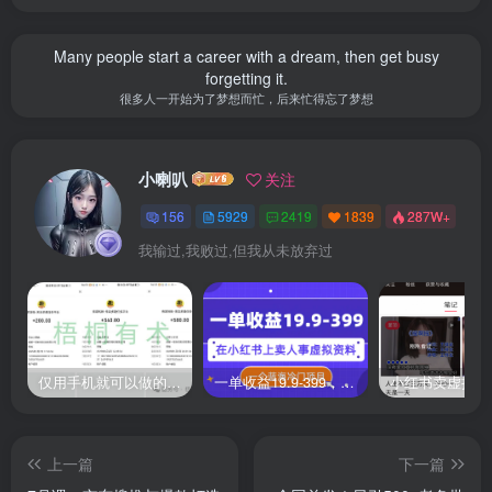
Many people start a career with a dream, then get busy
forgetting it.
很多人一开始为了梦想而忙，后来忙得忘了梦想
小喇叭
关注
156
5929
2419
1839
287W+
我输过,我败过,但我从未放弃过
仅用手机就可以做的小项目，当天就能见钱，每天100-300
一单收益19.9-399，一个蓝海冷门项目，在小红书上卖人事虚拟资料
上一篇
下一篇