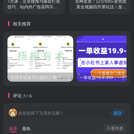
7月课，京东搜推与爆款打造
全网首发！日引500+老色批
技巧，站内外广告高ROI投
美女视频四开屏玩法！发一
放打法
个爆一个！
相关推荐
仅用手机就可以做的小项目，当天就能见钱，每天100-300
评论
共1条
欢迎您留下宝贵的见解！
提交
只看作者
最新
最热