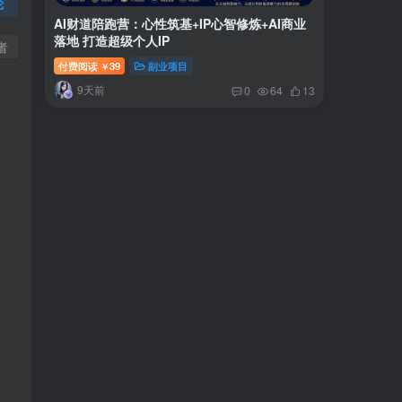
论
AI财道陪跑营：心性筑基+IP心智修炼+AI商业
落地 打造超级个人IP
者
付费阅读
39
副业项目
￥
9天前
0
64
13