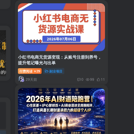
小红书电商无货源变现：从账号注册到养号，
提升笔记曝光与出单
付费阅读
29
副业项目
两款APP，简单的粘贴复制，两分钟八元钱，无限做，执行就有收入
2024最新风口项目 低密度蓝海赛道，日收益5000+周收益4w+…
￥
29天前
0
99
11