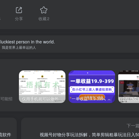
4
分享
收藏
2
luckiest person in the world.
我是世界上最幸运的人
仅用手机就可以做的小项目，当天就能见钱，每天100-300
一单收益19.9-399，一个蓝海冷门项目，在小红书上卖人事虚拟资料
全可能招
下一
流软件
视频号好物分享玩法拆解，简单剪辑粗暴玩法日入50