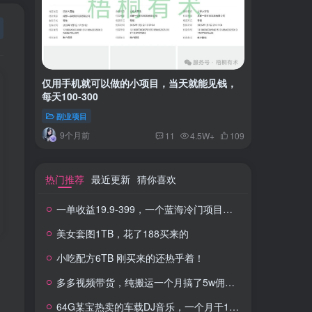
仅用手机就可以做的小项目，当天就能见钱，
一单收益
每天100-300
红书上卖
副业项目
付费阅读
9个月前
2年
11
4.5W+
109
热门推荐
最近更新
猜你喜欢
一单收益19.9-399，一个蓝海冷门项目，在小红书上卖人事虚拟资料
美女套图1TB，花了188买来的
小吃配方6TB 刚买来的还热乎着！
多多视频带货，纯搬运一个月搞了5w佣金，小白也能操作
64G某宝热卖的车载DJ音乐，一个月干100W+利润