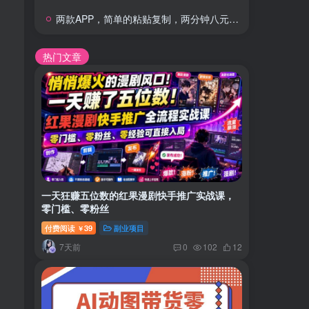
两款APP，简单的粘贴复制，两分钟八元钱，无限做，执行就有收入
热门文章
一天狂赚五位数的红果漫剧快手推广实战课，
零门槛、零粉丝
付费阅读
39
副业项目
￥
7天前
0
102
12