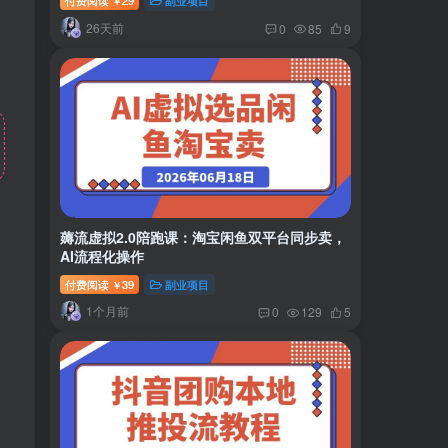
付费阅读
29
副业项目
￥
26天前
0
85
9
薅流虚拟2.0陪跑课：淘宝闲鱼双平台同步卖，
AI流程化操作
付费阅读
39
副业项目
￥
1个月前
0
129
5