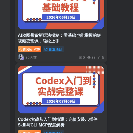
AI动图带货新玩法揭秘：零基础也能掌握的短
视频变现课，轻松上手
付费阅读
29
副业项目
￥
35天前
0
83
5
Codex实战从入门到精通：充值安装…插件
Skill与CLI·MCP深度解析