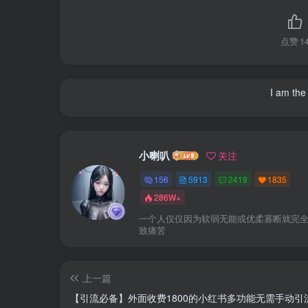
点赞
1
I am the 
小喇叭
关注
156
5913
2419
1835
286W+
一个人仅仅因为软弱无能或优柔寡断就完
致痛苦
上一篇
【引流必备】外面收费1800的小红书多功能无需手动引