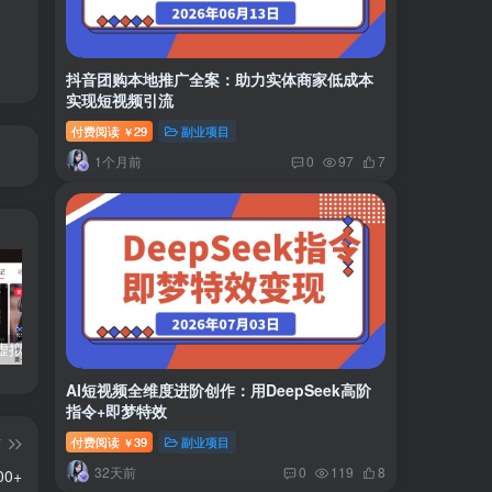
抖音团购本地推广全案：助力实体商家低成本
实现短视频引流
付费阅读
29
副业项目
￥
1个月前
0
97
7
小红书卖虚拟产品：音乐优盘，1个月稳挣1-3万
美女套图1TB，花了188买来的
小吃配方6TB 刚买来的还热乎着！
AI短视频全维度进阶创作：用DeepSeek高阶
指令+即梦特效
付费阅读
39
副业项目
篇
￥
32天前
0
119
8
0+