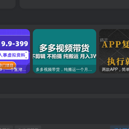
一单收益19.9-399，一个蓝海冷门项目，在小红书上卖人事虚拟资料
多多视频带货，纯搬运一个月搞了5w佣金，小白也能操作