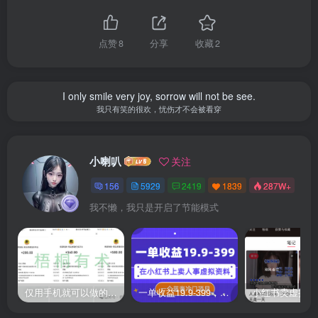
点赞
8
分享
收藏
2
I only smile very joy, sorrow will not be see.
我只有笑的很欢，忧伤才不会被看穿
小喇叭
关注
156
5929
2419
1839
287W+
我不懒，我只是开启了节能模式
仅用手机就可以做的小项目，当天就能见钱，每天100-300
一单收益19.9-399，一个蓝海冷门项目，在小红书上卖人事虚拟资料