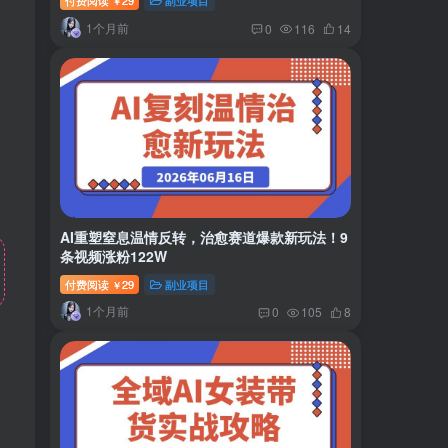
付费阅读
29
副业项目
￥
1个月前
0
116
14
AI重塑窒息温情反转，治愈赛道爆款新玩法！9
条视频涨粉122W
付费阅读
29
副业项目
￥
1个月前
0
105
8