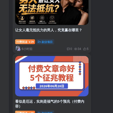
让女人毫无抵抗力的男人，究竟赢在哪里？
付费阅读
29
副业项目
￥
6小时前
0
34
5
看似是厄运，实则是福气的5个预兆（付费内
容）