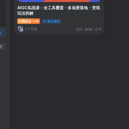
AIGC实战课：全工具覆盖・多场景落地・变现
玩法拆解
付费阅读
39
副业项目
￥
1个月前
0
84
9
论
者