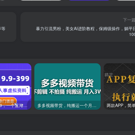
下一
等等
暴力引流男粉，美女AI进阶教程，保姆级操作，躺平
10
一单收益19.9-399，一个蓝海冷门项目，在小红书上卖人事虚拟资料
多多视频带货，纯搬运一个月搞了5w佣金，小白也能操作