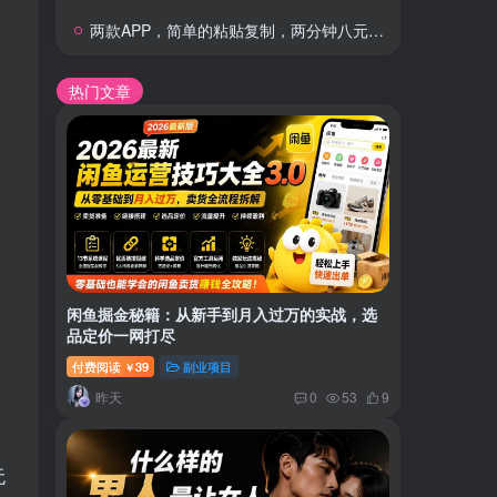
两款APP，简单的粘贴复制，两分钟八元钱，无限做，执行就有收入
热门文章
闲鱼掘金秘籍：从新手到月入过万的实战，选
品定价一网打尽
付费阅读
39
副业项目
￥
昨天
0
53
9
无