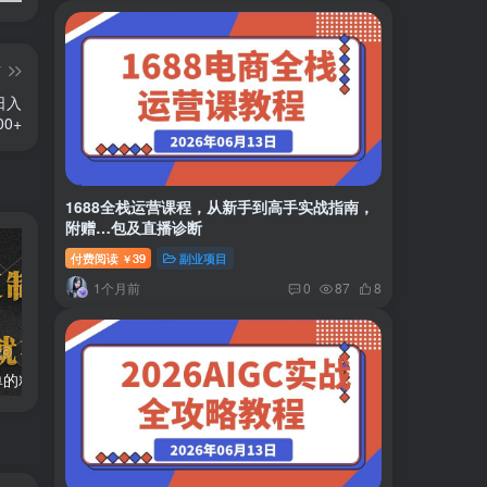
篇
日入
00+
1688全栈运营课程，从新手到高手实战指南，
附赠…包及直播诊断
付费阅读
39
副业项目
￥
1个月前
0
87
8
两款APP，简单的粘贴复制，两分钟八元钱，无限做，执行就有收入
2024最新风口项目 低密度蓝海赛道，日收益5000+周收益4w+…