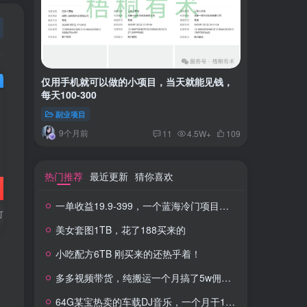
仅用手机就可以做的小项目，当天就能见钱，
一单收益
每天100-300
红书上卖
副业项目
付费阅读
9个月前
2年
11
4.5W+
109
热门推荐
最近更新
猜你喜欢
一单收益19.9-399，一个蓝海冷门项目，在小红书上卖人事虚拟资料
订单
美女套图1TB，花了188买来的
小吃配方6TB 刚买来的还热乎着！
多多视频带货，纯搬运一个月搞了5w佣金，小白也能操作
64G某宝热卖的车载DJ音乐，一个月干100W+利润