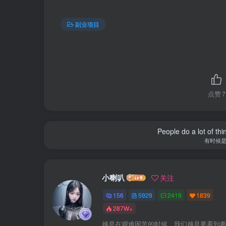
副业项目
点赞
7
People do a lot of thi
有时候
小喇叭
关注
156
5929
2419
1839
287W+
越是在艰难困苦的时候，我们越是要看到