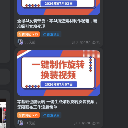
全域AI女装带货：零AI痕迹素材制作秘籍，精
准吸引女粉变现
付费阅读
29
副业项目
￥
35天前
0
107
15
零基础也能玩转 一键生成爆款旋转换装视频，
无限画布工作流超简单
付费阅读
29
副业项目
￥
31天前
0
70
12
小红书卖虚拟产品：音乐优盘，1个月稳挣1-3万
美女套图1TB，花了188买来的
小吃配方6TB 刚买来的还热乎着！