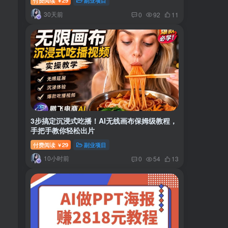
付费阅读
29
副业项目
￥
30天前
0
92
11
3步搞定沉浸式吃播！AI无线画布保姆级教程，
手把手教你轻松出片
付费阅读
29
副业项目
￥
10小时前
0
54
13