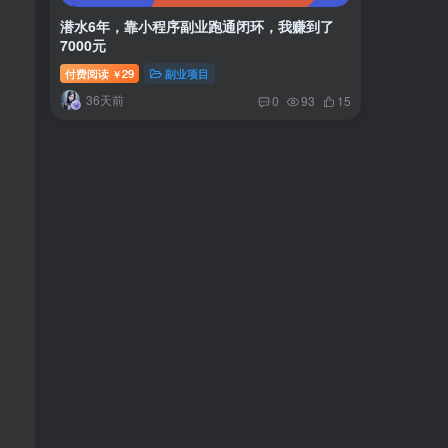
潜水6年，靠小程序副业跑通闭环，我赚到了
7000元
付费阅读
29
副业项目
￥
36天前
0
93
15