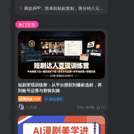
两款APP，简单的粘贴复制，两分钟八元钱，无限做，执行就有收入
热门文章
短剧变现训练营：从平台授权到爆款选材，再
到账号运营与剪辑实操
付费阅读
29
副业项目
￥
11天前
0
88
11