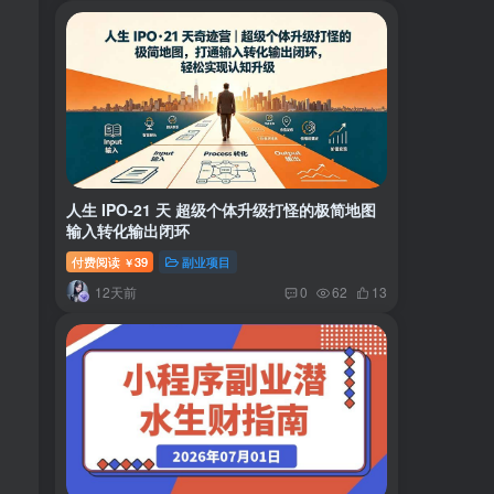
人生 IPO-21 天 超级个体升级打怪的极简地图
输入转化输出闭环
付费阅读
39
副业项目
￥
12天前
0
62
13