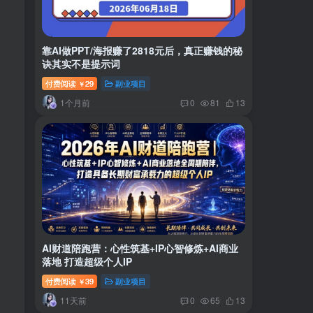
靠AI做PPT/海报赚了2818元后，真正赚钱的秘
诀其实不是提示词
付费阅读
29
副业项目
￥
1个月前
0
81
13
AI财道陪跑营：心性筑基+IP心智修炼+AI商业
落地 打造超级个人IP
付费阅读
39
副业项目
￥
11天前
0
65
13