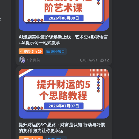
变
AI漫剧美学进阶课焕新上线，艺术史+影视语言
+AI提示词一站式教学
付费阅读
29
副业项目
￥
1个月前
0
91
12
提升财运的5个思路：财富是认知 行动与习惯
的复利 努力让你更幸运