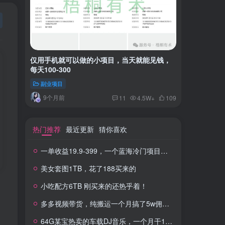
仅用手机就可以做的小项目，当天就能见钱，
一单收益
每天100-300
红书上卖
副业项目
付费阅读
9个月前
2年
11
4.5W+
109
热门推荐
最近更新
猜你喜欢
一单收益19.9-399，一个蓝海冷门项目，在小红书上卖人事虚拟资料
美女套图1TB，花了188买来的
小吃配方6TB 刚买来的还热乎着！
多多视频带货，纯搬运一个月搞了5w佣金，小白也能操作
64G某宝热卖的车载DJ音乐，一个月干100W+利润