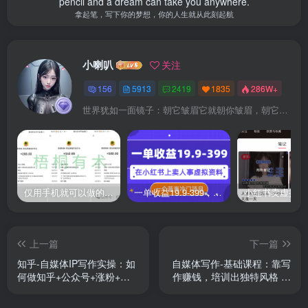
pencil and a dream can take you anywhere.
拿起笔，写下你的梦想，你的人生就从此刻起航
小喇叭
关注
156
5913
2419
1835
286W+
世界犹如一面镜子：朝它皱眉它就朝你皱眉，朝它微笑它也吵你微笑
仅用手机就可以做的小项目，当天就能见钱，每天100-300
一单收益19.9-399，一个蓝海冷门项目，在小红书上卖人事虚拟资料
上一篇
下一篇
知乎-自媒体IP写作实操：如
自媒体写作-基础课程：靠写
何做知乎+公众号+涨粉+持
作赚钱，培训出独特风格 有
续运营！
粉丝群体