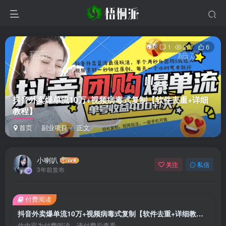
1
267
6
抖音外卖爆单流10万+视频病毒式复制【软件去重+详细
教程】
首页
副业项目
正文
小喇叭
关注
私信
3年前发布
付费阅读
抖音外卖爆单流10万+视频病毒式复制【软件去重+详细教程】
此内容为付费阅读，请付费后查看