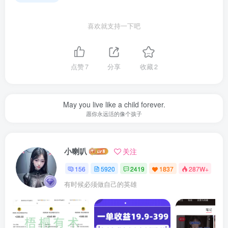
喜欢就支持一下吧
点赞
7
分享
收藏
2
May you live like a child forever.
愿你永远活的像个孩子
小喇叭
关注
156
5920
2419
1837
287W+
有时候必须做自己的英雄