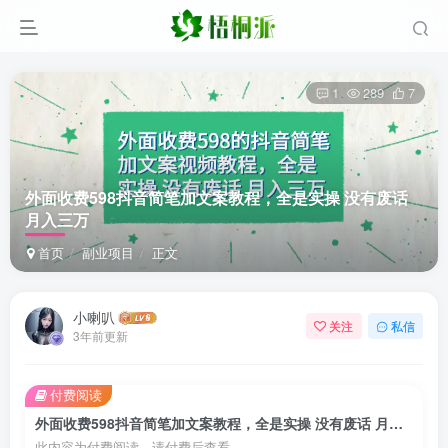
1
289
7
外面收费598抖音简笔加文案教程，全是实操 没有废话
月入三万
首页
副业项目
正文
小喇叭
关注
私信
3年前更新
付费阅读
外面收费598抖音简笔加文案教程，全是实操 没有废话 月入三万
此内容为付费阅读，请付费后查看