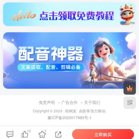
免责声明
广告合作
关于我们
Copyright © 2023 ·
梧桐派
· 由
影客
强力驱动.
豫ICP备2023017983号-1
1
16
5
立即购买