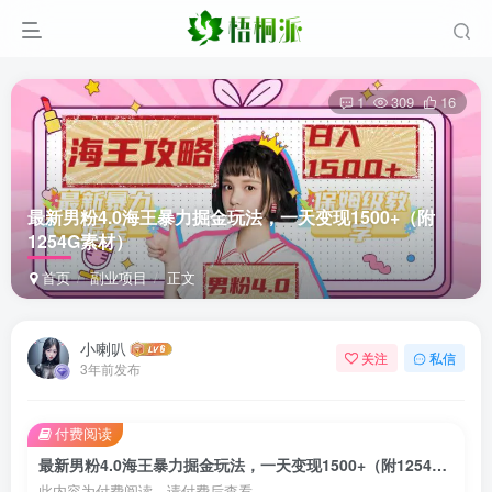
1
309
16
最新男粉4.0海王暴力掘金玩法，一天变现1500+（附
1254G素材）
首页
副业项目
正文
小喇叭
关注
私信
3年前发布
付费阅读
最新男粉4.0海王暴力掘金玩法，一天变现1500+（附1254G素材）
此内容为付费阅读，请付费后查看