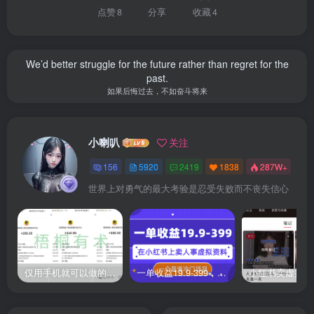
点赞
8
分享
收藏
4
We’d better struggle for the future rather than regret for the
past.
如果后悔过去，不如奋斗将来
小喇叭
关注
156
5920
2419
1838
287W+
世界上对勇气的最大考验是忍受失败而不丧失信心
仅用手机就可以做的小项目，当天就能见钱，每天100-300
一单收益19.9-399，一个蓝海冷门项目，在小红书上卖人事虚拟资料