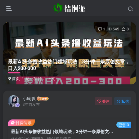
1
545
8
最新AI头条撸收益热门领域玩法，3分钟一条原创文章，
日入200-300
首页
副业项目
正文
小喇叭
关注
私信
3年前发布
付费阅读
已售 3
最新AI头条撸收益热门领域玩法，3分钟一条原创文章，日入200-300
此内容为付费阅读，请付费后查看