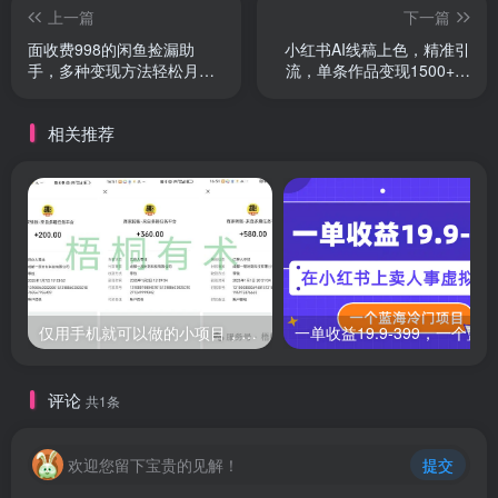
上一篇
下一篇
面收费998的闲鱼捡漏助
小红书AI线稿上色，精准引
手，多种变现方法轻松月入
流，单条作品变现1500+，
6000+
新手闭眼入
相关推荐
仅用手机就可以做的小项目，当天就能见钱，每天100-300
评论
共1条
欢迎您留下宝贵的见解！
提交