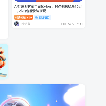
AI打造乡村童年回忆vlog，16条视频吸粉10万
+，小白也能快速变现
付费阅读
29
副业项目
￥
1个月前
0
77
11