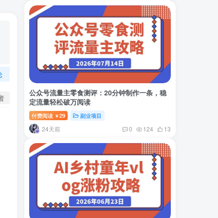
论
公众号流量主零食测评：20分钟制作一条，稳
者
定流量轻松破万阅读
付费阅读
29
副业项目
￥
24天前
0
124
13