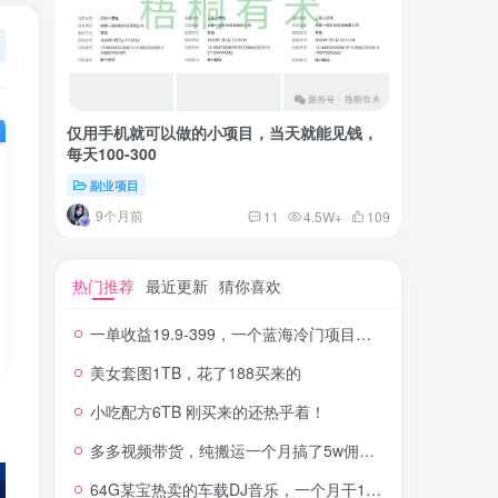
仅用手机就可以做的小项目，当天就能见钱，
一单收益
每天100-300
红书上卖
副业项目
付费阅读
9个月前
2年
11
4.5W+
109
热门推荐
最近更新
猜你喜欢
一单收益19.9-399，一个蓝海冷门项目，在小红书上卖人事虚拟资料
美女套图1TB，花了188买来的
小吃配方6TB 刚买来的还热乎着！
多多视频带货，纯搬运一个月搞了5w佣金，小白也能操作
64G某宝热卖的车载DJ音乐，一个月干100W+利润