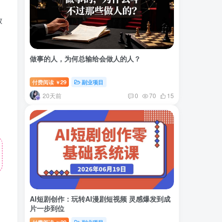
放
做事的人，为何总输给会做人的人？
付费阅读
29
副业项目
￥
20天前
0
70
15
AI短剧创作：玩转AI漫剧短视频 灵感爆发到成
片一步到位