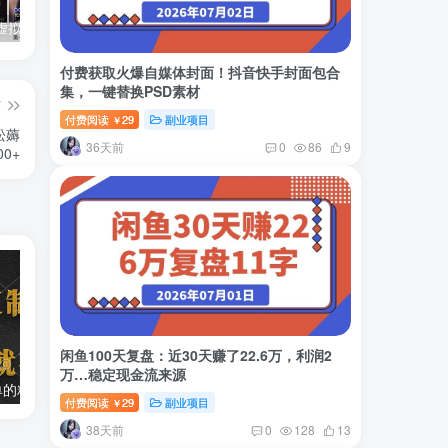
小红书卖虚拟产品：音乐优盘，1个月稳挣1-3万
美女套图1TB，花了188买来的
小吃配方6TB 刚买来的还热乎着！
付费获取火爆自媒体封面！抖音快手封面包合
集，一键替换PSD素材
篇
付费阅读
29
副业项目
￥
松薅
36天前
0
86
9
00+
闲鱼100天复盘：近30天赚了22.6万，利润2
万…稳定现金流来源
两款APP，简单的粘贴复制，两分钟八元钱，无限做，执行就有收入
2024最新风口项目 低密度蓝海赛道，日收益5000+周收益4w+…
付费阅读
29
副业项目
￥
38天前
0
128
13