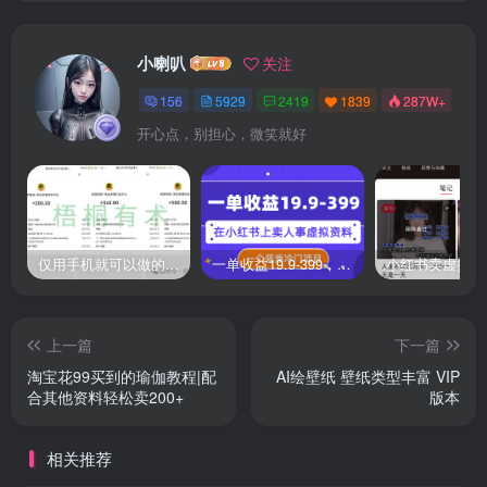
小喇叭
关注
156
5929
2419
1839
287W+
开心点，别担心，微笑就好
仅用手机就可以做的小项目，当天就能见钱，每天100-300
一单收益19.9-399，一个蓝海冷门项目，在小红书上卖人事虚拟资料
上一篇
下一篇
淘宝花99买到的瑜伽教程|配
AI绘壁纸 壁纸类型丰富 VIP
合其他资料轻松卖200+
版本
相关推荐