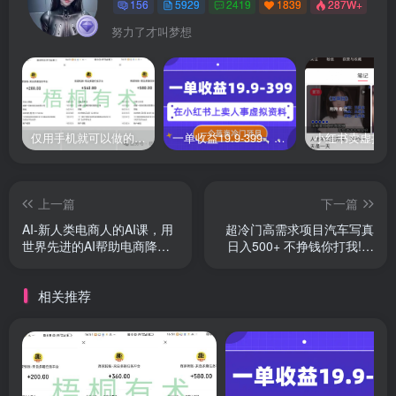
156
5929
2419
1839
287W+
努力了才叫梦想
仅用手机就可以做的小项目，当天就能见钱，每天100-300
一单收益19.9-399，一个蓝海冷门项目，在小红书上卖人事虚拟资料
上一篇
下一篇
AI-新人类电商人的AI课，用
超冷门高需求项目汽车写真
世界先进的AI帮助电商降本
日入500+ 不挣钱你打我!极
增效
力推荐！！
相关推荐