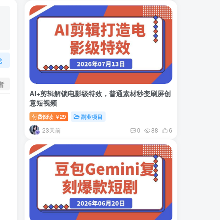
论
者
AI+剪辑解锁电影级特效，普通素材秒变刷屏创
意短视频
付费阅读
29
副业项目
￥
23天前
0
88
6