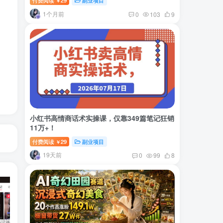
付费阅读
29
副业项目
￥
1个月前
0
103
9
小红书高情商话术实操课，仅靠349篇笔记狂销
11万+！
付费阅读
29
副业项目
￥
19天前
0
99
8
小红书卖虚拟产品：音乐优盘，1个月稳挣1-3万
美女套图1TB，花了188买来的
小吃配方6TB 刚买来的还热乎着！