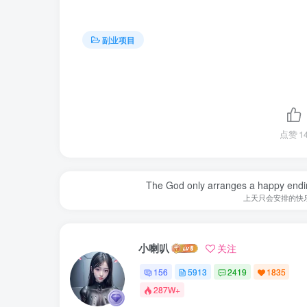
副业项目
点赞
1
The God only arranges a happy ending. I
上天只会安排的快
小喇叭
关注
156
5913
2419
1835
287W+