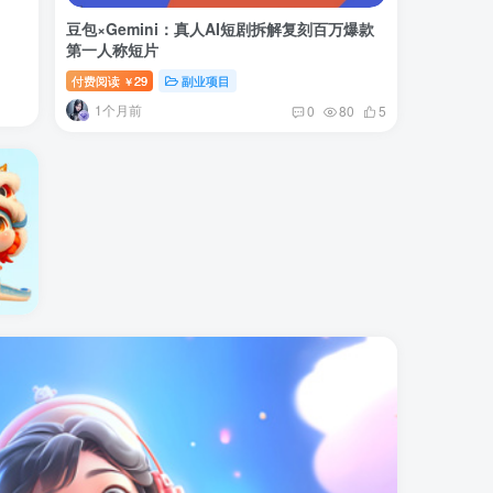
豆包×Gemini：真人AI短剧拆解复刻百万爆款
第一人称短片
付费阅读
29
副业项目
￥
1个月前
0
80
5