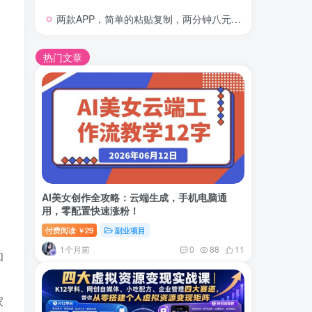
两款APP，简单的粘贴复制，两分钟八元钱，无限做，执行就有收入
热门文章
AI美女创作全攻略：云端生成，手机电脑通
用，零配置快速涨粉！
、
付费阅读
29
副业项目
￥
1个月前
0
88
11
和
家