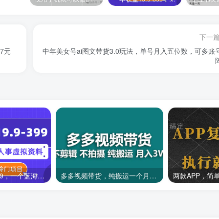
下一
7元
中年美女号ai图文带货3.0玩法，单号月入五位数，可多账
一单收益19.9-399，一个蓝海冷门项目，在小红书上卖人事虚拟资料
多多视频带货，纯搬运一个月搞了5w佣金，小白也能操作