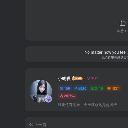
点赞
1
No matter how you feel,
无论你现在感觉如
小喇叭
关注
156
5920
2419
1837
287W+
只要还有明天，今天就永远是起跑线
上一篇