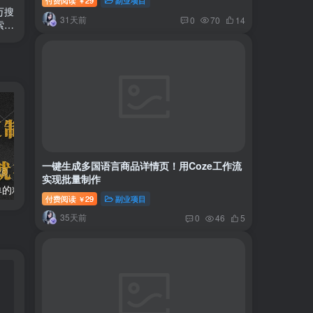
付费阅读
29
副业项目
￥
万搜
31天前
0
70
14
索…
一键生成多国语言商品详情页！用Coze工作流
实现批量制作
两款APP，简单的粘贴复制，两分钟八元钱，无限做，执行就有收入
2024最新风口项目 低密度蓝海赛道，日收益5000+周收益4w+…
付费阅读
29
副业项目
￥
35天前
0
46
5