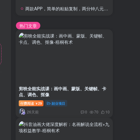
两款APP，简单的粘贴复制，两分钟八元钱，无限做，执行就有收入
热门文章
剪映全能实战课：画中画、蒙版、关键帧、卡
点、调色、抠像
付费阅读
29
副业项目
￥
26天前
0
70
10