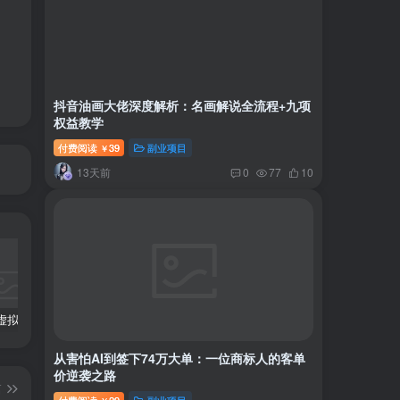
抖音油画大佬深度解析：名画解说全流程+九项
权益教学
付费阅读
39
副业项目
￥
13天前
0
77
10
小红书卖虚拟产品：音乐优盘，1个月稳挣1-3万
美女套图1TB，花了188买来的
小吃配方6TB 刚买来的还热乎着！
从害怕AI到签下74万大单：一位商标人的客单
价逆袭之路
篇