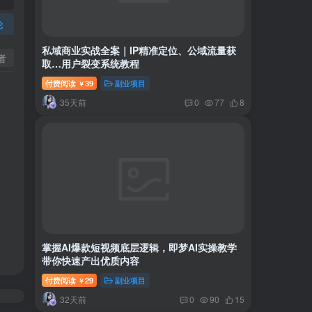
论
私域商业实战全案｜IP精准定位、公域流量获
者
取…用户裂变系统教程
付费阅读
39
副业项目
￥
35天前
0
77
8
掌握AI爆款短视频底层逻辑，即梦AI实操教学
带你快速产出优质内容
付费阅读
29
副业项目
￥
32天前
0
90
15