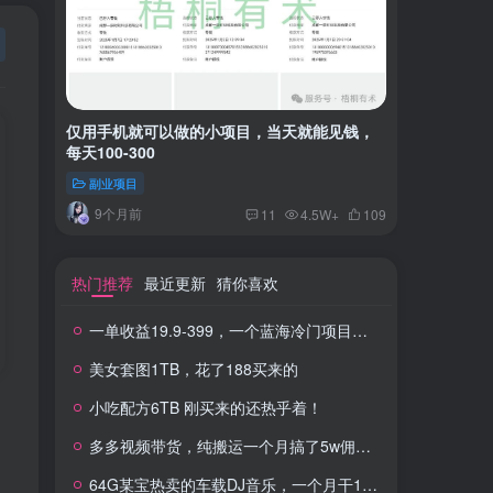
仅用手机就可以做的小项目，当天就能见钱，
一单收益
每天100-300
红书上卖
副业项目
付费阅读
9个月前
2年
11
4.5W+
109
热门推荐
最近更新
猜你喜欢
一单收益19.9-399，一个蓝海冷门项目，在小红书上卖人事虚拟资料
美女套图1TB，花了188买来的
小吃配方6TB 刚买来的还热乎着！
多多视频带货，纯搬运一个月搞了5w佣金，小白也能操作
64G某宝热卖的车载DJ音乐，一个月干100W+利润