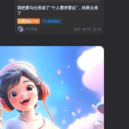
我把爱马仕用成了“个人需求雷达”，结果太准
了
付费阅读
29
副业项目
￥
1个月前
0
72
13