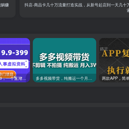
能躺赚
抖店-商品卡几十万流量打造实战，从新号起店到一天几十
一单收益19.9-399，一个蓝海冷门项目，在小红书上卖人事虚拟资料
多多视频带货，纯搬运一个月搞了5w佣金，小白也能操作