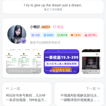
I try to give up the dream just a dream.
努力了才叫梦想
小喇叭
关注
156
5935
2419
1839
287W+
微笑可以晴朗所有的天
仅用手机就可以做的小项目，当天就能见钱，每天100-300
一单收益19.9-399，一个蓝海冷门项目，在小红书上卖人事虚拟资料
上一篇
下一篇
AI玩转书单号教程，几分钟
中视频AI影视解说新玩法，
一条原创视频，5种收益方
一键翻译国外视频搬运，百
式，变现1000+
分百过原创