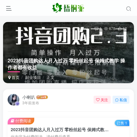
1
678
12
2023抖音团购达人月入过万 零粉丝起号 保姆式教学 操
作者都有收益
首页
副业项目
正文
小喇叭
关注
私信
3年前发布
付费阅读
已售 1
2023抖音团购达人月入过万 零粉丝起号 保姆式教学 操作者都有收益
此内容为付费阅读，请付费后查看