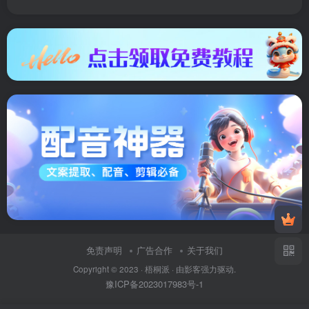
免责声明
广告合作
关于我们
Copyright © 2023 ·
梧桐派
· 由
影客
强力驱动.
豫ICP备2023017983号-1