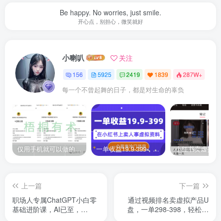
Be happy. No worries, just smile.
开心点，别担心，微笑就好
小喇叭
关注
156
5925
2419
1839
287W+
每一个不曾起舞的日子，都是对生命的辜负
仅用手机就可以做的小项目，当天就能见钱，每天100-300
一单收益19.9-399，一个蓝海冷门项目，在小红书上卖人事虚拟资料
上一篇
下一篇
职场人专属ChatGPT小白零
通过视频排名卖虚拟产品U
基础进阶课，AI已至，
盘，一单298-398，轻松月
ChatGPT超强入门
入2w＋