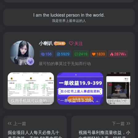
I am the luckiest person in the world.
我是世界上最幸运的人
小喇叭
关注
156
5929
2419
1839
287W+
最可怕的事莫过于无知而行动
仅用手机就可以做的小项目，当天就能见钱，每天100-300
一单收益19.9-399，一个蓝海冷门项目，在小红书上卖人事虚拟资料
上一篇
下一篇
掘金项目人人每天必撸几十
视频号暴利撸流量收益，小
单号收益一天20-50暴力掘金
白也能轻松上手，轻松月入