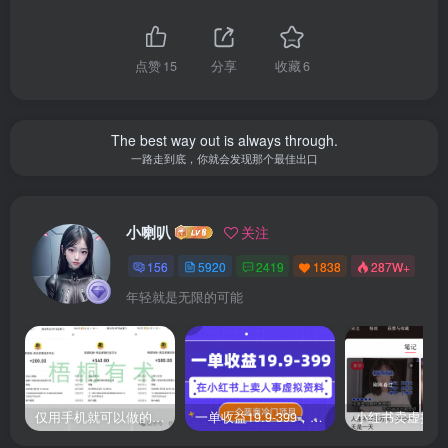
点赞
15
分享
收藏
6
The best way out is always through.
一路走到底，你就会发现那个最佳出口
小喇叭
关注
156
5920
2419
1838
287W+
年轻就是无限的可能
仅用手机就可以做的小项目，当天就能见钱，每天100-300
一单收益19.9-399，一个蓝海冷门项目，在小红书上卖人事虚拟资料