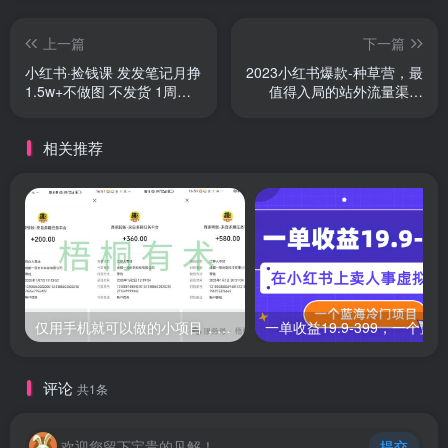
上一篇
下一篇
小红书·捡钱课 发发笔记月挣
2023小红书爆款-种草营，最
1.5w+不做图 不发货 1周就
值得入局的站外流量渠道
见效
（22节课）
相关推荐
仅用手机就可以做的小项目，当天就能见钱，每天100-300
评论
共1条
欢迎您留下宝贵的见解！
提交